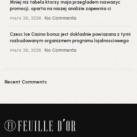
Mniej niz tabela ktorzy maja przegladem rozwazyc
promocji, oparta na naszej analizie zapewnia ci
mars 26, 2026
No Comments
Czesc Ice Casino bonus jest dokladnie powiazana z tymi
rozbudowanym organizmem programu lojalnosciowego
mars 26, 2026
No Comments
Recent Comments