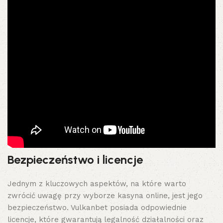
Bezpieczeństwo i licencje
Jednym z kluczowych aspektów, na które warto
zwrócić uwagę przy wyborze kasyna online, jest jego
bezpieczeństwo. Vulkanbet posiada odpowiednie
licencje, które gwarantują legalność działalności oraz