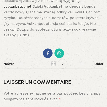
doskonałą zabawę z możliwością wygranej.
vulkanbetpl.net
Dzięki
Vulkanbet no deposit bonus
każdy nowy gracz ma szansę odkrywać świat gier bez
ryzyka. Od różnorodnych automatów po interaktywne
gry na żywo, Vulkanbet oferuje coś dla każdego. Nie
czekaj! Dołącz do społeczności graczy i odkryj swoje
skarby już dziś!
Newer
Older
LAISSER UN COMMENTAIRE
Votre adresse e-mail ne sera pas publiée.
Les champs
*
obligatoires sont indiqués avec