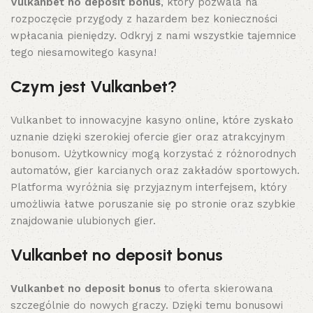
Vulkanbet no deposit bonus
, który pozwala na
rozpoczęcie przygody z hazardem bez konieczności
wpłacania pieniędzy. Odkryj z nami wszystkie tajemnice
tego niesamowitego kasyna!
Czym jest Vulkanbet?
Vulkanbet to innowacyjne kasyno online, które zyskało
uznanie dzięki szerokiej ofercie gier oraz atrakcyjnym
bonusom. Użytkownicy mogą korzystać z różnorodnych
automatów, gier karcianych oraz zakładów sportowych.
Platforma wyróżnia się przyjaznym interfejsem, który
umożliwia łatwe poruszanie się po stronie oraz szybkie
znajdowanie ulubionych gier.
Vulkanbet no deposit bonus
Vulkanbet no deposit bonus
to oferta skierowana
szczególnie do nowych graczy. Dzięki temu bonusowi