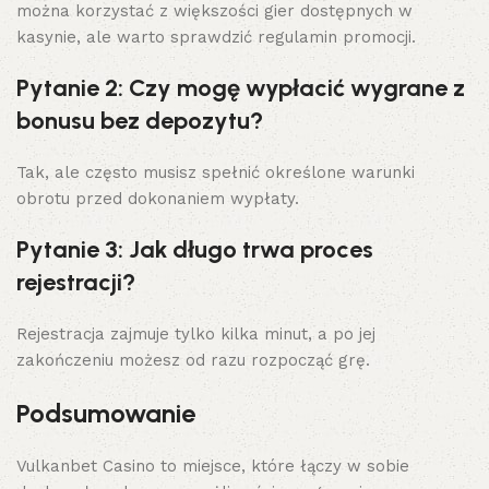
można korzystać z większości gier dostępnych w
kasynie, ale warto sprawdzić regulamin promocji.
Pytanie 2: Czy mogę wypłacić wygrane z
bonusu bez depozytu?
Tak, ale często musisz spełnić określone warunki
obrotu przed dokonaniem wypłaty.
Pytanie 3: Jak długo trwa proces
rejestracji?
Rejestracja zajmuje tylko kilka minut, a po jej
zakończeniu możesz od razu rozpocząć grę.
Podsumowanie
Vulkanbet Casino to miejsce, które łączy w sobie