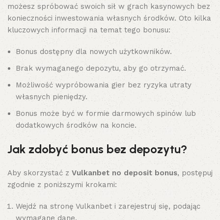
możesz spróbować swoich sił w grach kasynowych bez
konieczności inwestowania własnych środków. Oto kilka
kluczowych informacji na temat tego bonusu:
Bonus dostępny dla nowych użytkowników.
Brak wymaganego depozytu, aby go otrzymać.
Możliwość wypróbowania gier bez ryzyka utraty
własnych pieniędzy.
Bonus może być w formie darmowych spinów lub
dodatkowych środków na koncie.
Jak zdobyć bonus bez depozytu?
Aby skorzystać z
Vulkanbet no deposit bonus
, postępuj
zgodnie z poniższymi krokami:
Wejdź na stronę Vulkanbet i zarejestruj się, podając
wymagane dane.