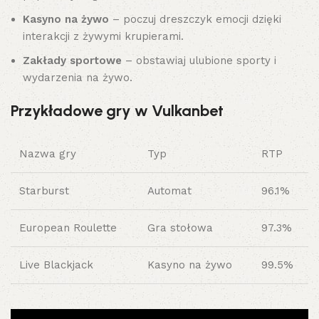
Kasyno na żywo
– poczuj dreszczyk emocji dzięki
interakcji z żywymi krupierami.
Zakłady sportowe
– obstawiaj ulubione sporty i
wydarzenia na żywo.
Przykładowe gry w Vulkanbet
Nazwa gry
Typ
RTP
Starburst
Automat
96.1%
European Roulette
Gra stołowa
97.3%
Live Blackjack
Kasyno na żywo
99.5%