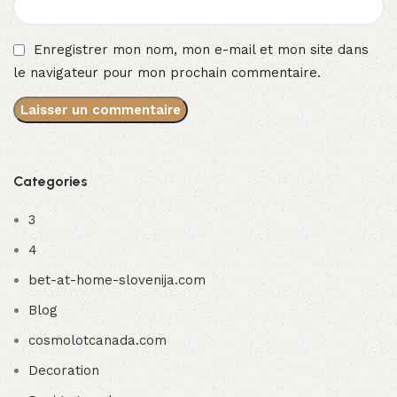
Enregistrer mon nom, mon e-mail et mon site dans
le navigateur pour mon prochain commentaire.
Categories
3
4
bet-at-home-slovenija.com
Blog
cosmolotcanada.com
Decoration