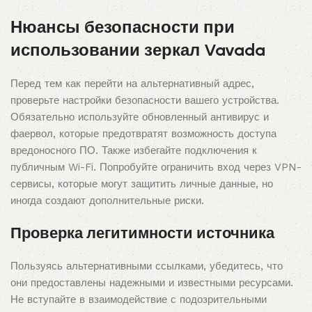
Нюансы безопасности при
использовании зеркал Vavada
Перед тем как перейти на альтернативный адрес,
проверьте настройки безопасности вашего устройства.
Обязательно используйте обновленный антивирус и
фаервол, которые предотвратят возможность доступа
вредоносного ПО. Также избегайте подключения к
публичным Wi-Fi. Попробуйте ограничить вход через VPN-
сервисы, которые могут защитить личные данные, но
иногда создают дополнительные риски.
Проверка легитимности источника
Пользуясь альтернативными ссылками, убедитесь, что
они предоставлены надежными и известными ресурсами.
Не вступайте в взаимодействие с подозрительными