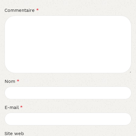
*
Commentaire
*
Nom
*
E-mail
Site web