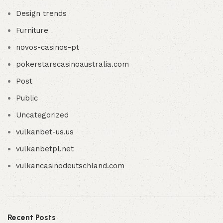
Design trends
Furniture
novos-casinos-pt
pokerstarscasinoaustralia.com
Post
Public
Uncategorized
vulkanbet-us.us
vulkanbetpl.net
vulkancasinodeutschland.com
Recent Posts