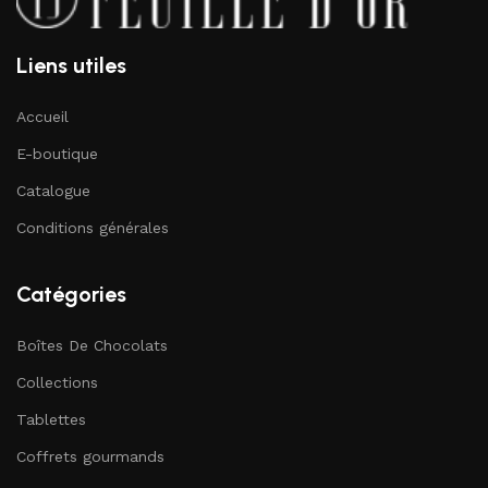
Liens utiles
Accueil
E-boutique
Catalogue
Conditions générales
Catégories
Boîtes De Chocolats
Collections
Tablettes
Coffrets gourmands