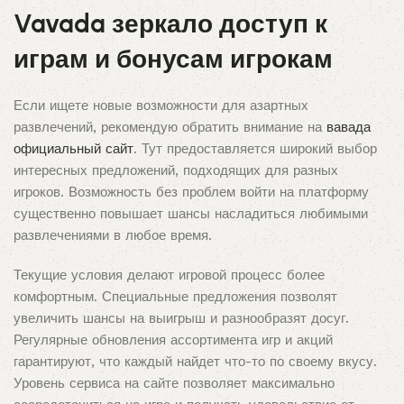
Vavada зеркало доступ к
играм и бонусам игрокам
Если ищете новые возможности для азартных
развлечений, рекомендую обратить внимание на
вавада
официальный сайт
. Тут предоставляется широкий выбор
интересных предложений, подходящих для разных
игроков. Возможность без проблем войти на платформу
существенно повышает шансы насладиться любимыми
развлечениями в любое время.
Текущие условия делают игровой процесс более
комфортным. Специальные предложения позволят
увеличить шансы на выигрыш и разнообразят досуг.
Регулярные обновления ассортимента игр и акций
гарантируют, что каждый найдет что-то по своему вкусу.
Уровень сервиса на сайте позволяет максимально