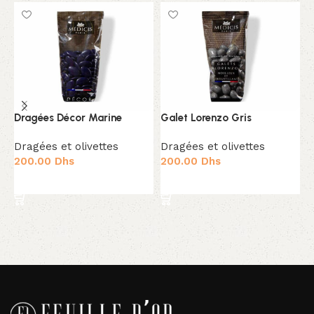
G
Dragées Décor Marine
Galet Lorenzo Gris
D
Dragées et olivettes
Dragées et olivettes
2
200.00
Dhs
200.00
Dhs
Ajouter au panier
Ajouter au panier