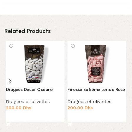
Related Products
G
Dragées Décor Océane
Finesse Extrême Lerida Rose
D
Dragées et olivettes
Dragées et olivettes
2
200.00
Dhs
200.00
Dhs
Ajouter au panier
Ajouter au panier