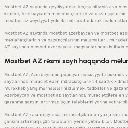
Mostbet AZ saytında qeydiyyatdan keçirə bilərsiniz və most
isimləri, Azerbaycanın məsləhətçilərinin və qazanççılarını
mostbet az qeydiyyat yolu ilə müraciət edərək məlumatları 
Mostbet AZ saytında mostbet azerbaycan və mostbet azerba
məsləhətçilərinin və qazanççılarının məlumatları, müraciə
AZ saytında mosbet azerbaycan məqsədlərindən istifadə edə
Mostbet AZ rəsmi saytı haqqında məlu
Mostbet AZ, Azerbaycanın populyar məsuliyyətli bukmek ve
saytlarında müraciət edən müraciətçilərə 24 saatlik xidmət 
mürəkkəb yarış mərhələlərini izləmək, tədbirlər və qazanma
Azerbaycan və mostbet az saytlarında müraciətçilərə ən ya
qazanma şansını artırmaq üçün tələblərini yerinə yetirə bil
Mostbet AZ rəsmi saytında müraciətçilərə ən yaxşı kimi mə
şansını artırmaq üçün tələblərini yerinə yetirə bilər. Mos