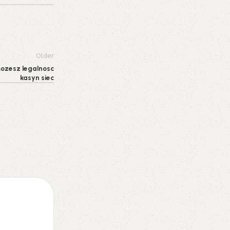
Older
ozesz legalnosc
kasyn siec