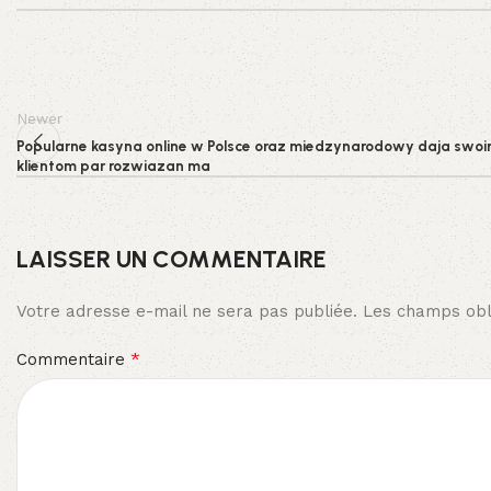
Newer
Popularne kasyna online w Polsce oraz miedzynarodowy daja swo
klientom par rozwiazan ma
LAISSER UN COMMENTAIRE
Votre adresse e-mail ne sera pas publiée.
Les champs obli
*
Commentaire