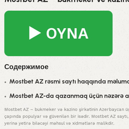
▶️ OYNA
Содержимое
Mostbet AZ rəsmi saytı haqqında məluma
Mostbet AZ-da qazanmaq üçün nəzərə alı
Mostbet AZ – bukmeker və kazino şirkətinin Azerbaycan üçü
çapında populyar və güvenilən bir isədir. Mostbet AZ saytı
yerinə yetirə biləcəyi məhsul və xidmətlərə malikdir.