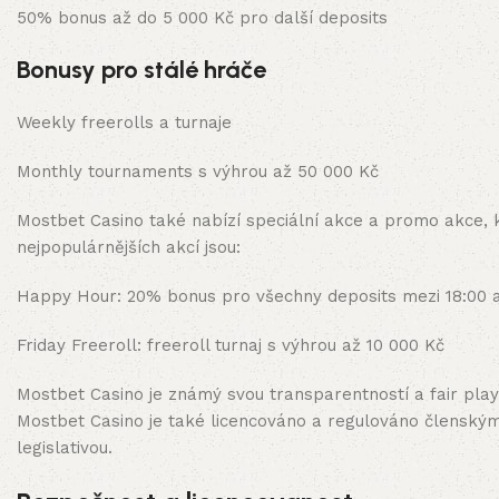
50% bonus až do 5 000 Kč pro další deposits
Bonusy pro stálé hráče
Weekly freerolls a turnaje
Monthly tournaments s výhrou až 50 000 Kč
Mostbet Casino také nabízí speciální akce a promo akce, k
nejpopulárnějších akcí jsou:
Happy Hour: 20% bonus pro všechny deposits mezi 18:00 a
Friday Freeroll: freeroll turnaj s výhrou až 10 000 Kč
Mostbet Casino je známý svou transparentností a fair play, 
Mostbet Casino je také licencováno a regulováno členským s
legislativou.