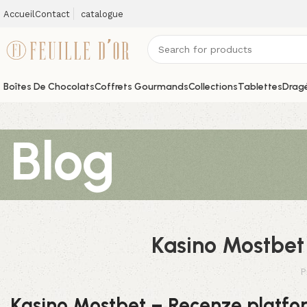
Accueil
Contact
catalogue
Boîtes De Chocolats
Coffrets Gourmands
Collections
Tablettes
Dragé
Blog
Kasino Mostbet
P
Kasino Mostbet – Recenze platf