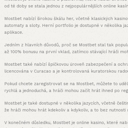
od té doby se stala jednou z nejpopulárnějších online kasí
Mostbet nabízí širokou škálu her, včetně klasických kasinov
automaty a sloty. Herní portfolio je dostupné v několika jaz
aplikace.
Jedním z hlavních důvodů, proč se Mostbet stal tak popul
až 100% bonusu na první vklad, zatímco stávající hráči mo
Mostbet také nabízí špičkovou úroveň zabezpečení a ochran
licencována v Curacao a je kontrolovaná kuratorskou rado
Pokud chcete zaregistrovat se na Mostbet, můžete to uděl
rychlá a jednoduchá, a hráči mohou začít hrát ihned po regi
Mostbet je také dostupné v několika jazycích, včetně češti
že hráči mohou hrát kdekoliv a kdykoliv, a to bez nutnosti
V konečném důsledku, Mostbet je online kasino, které nabí