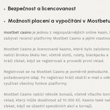
Bezpečnost a licencovanost
Možnosti placení a vypočítání v Mostbet
mostbet casino
je jednou z nejpopulárnějších online kasin
zabývat recenzí platformy Mostbet Casino a jejími vlastno
Mostbet Casino je licencované kasino, které bylo založeno 
nabízí širokou škálu her, včetně slotů, rulety, blackjacku
hráči získat, když se registrovali a provedli první vklad.
Registrovat se na Mostbet Casino je poměrně jednoduché. Hr
požadovanými údaji. Po registraci hráči obdrží e-mail s odk
využívat všechny funkce platformy.
Mostbet Casino nabízí několik bonusů, včetně vítacího bo
vklad, který může dosáhnout až 10 000 Kč. Kasino také nab
získat, když se účastní speciálních akcí a turnajů.