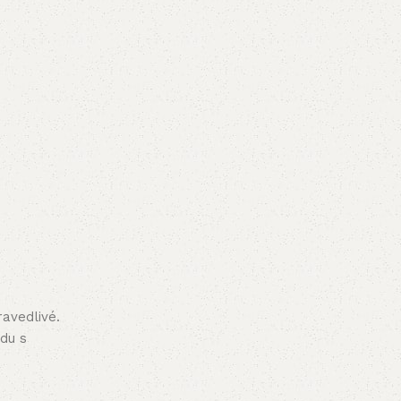
ravedlivé.
adu s