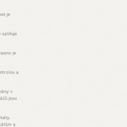
et je
 splňuje
asino je
ntrolou a
něny v
áčů jsou
káty.
ikátům a