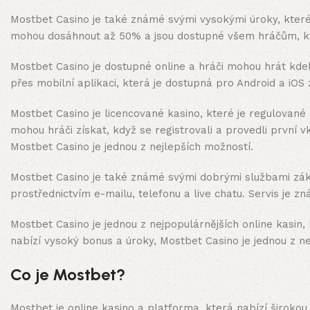
Mostbet Casino je také známé svými vysokými úroky, které 
mohou dosáhnout až 50% a jsou dostupné všem hráčům, kteř
Mostbet Casino je dostupné online a hráči mohou hrát kdek
přes mobilní aplikaci, která je dostupná pro Android a iOS 
Mostbet Casino je licencované kasino, které je regulovan
mohou hráči získat, když se registrovali a provedli první v
Mostbet Casino je jednou z nejlepších možností.
Mostbet Casino je také známé svými dobrými službami zák
prostřednictvím e-mailu, telefonu a live chatu. Servis je 
Mostbet Casino je jednou z nejpopulárnějších online kasin,
nabízí vysoký bonus a úroky, Mostbet Casino je jednou z ne
Co je Mostbet?
Mostbet je online kasino a platforma, která nabízí široko