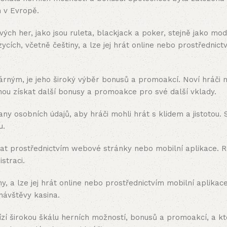
n v Evropě.
ých her, jako jsou ruleta, blackjack a poker, stejně jako mod
ycích, včetně češtiny, a lze jej hrát online nebo prostřednict
árným, je jeho široký výběr bonusů a promoakcí. Noví hráči 
hou získat další bonusy a promoakce pro své další vklady.
y osobních údajů, aby hráči mohli hrát s klidem a jistotou. 
u.
at prostřednictvím webové stránky nebo mobilní aplikace. Re
straci.
ny, a lze jej hrát online nebo prostřednictvím mobilní aplika
 návštěvy kasina.
zí širokou škálu herních možností, bonusů a promoakcí, a kt