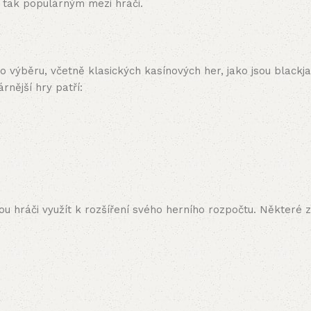
o tak populárným mezi hráči.
výběru, včetně klasických kasínových her, jako jsou blackja
rnější hry patří:
u hráči využít k rozšíření svého herního rozpočtu. Některé z