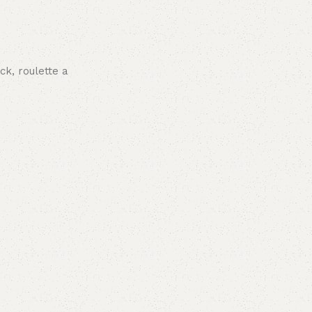
ck, roulette a