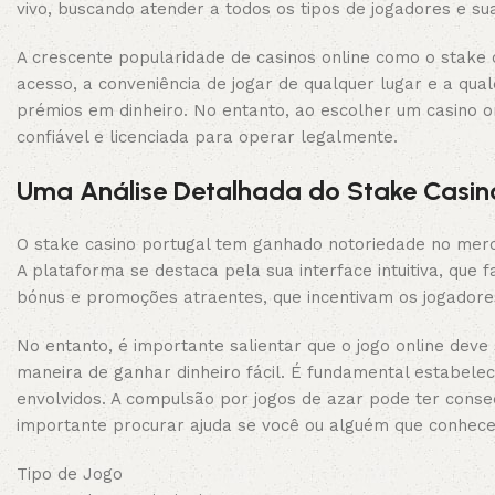
vivo, buscando atender a todos os tipos de jogadores e su
A crescente popularidade de casinos online como o stake c
acesso, a conveniência de jogar de qualquer lugar e a qual
prémios em dinheiro. No entanto, ao escolher um casino onl
confiável e licenciada para operar legalmente.
Uma Análise Detalhada do Stake Casin
O stake casino portugal tem ganhado notoriedade no mer
A plataforma se destaca pela sua interface intuitiva, que f
bónus e promoções atraentes, que incentivam os jogadore
No entanto, é importante salientar que o jogo online de
maneira de ganhar dinheiro fácil. É fundamental estabele
envolvidos. A compulsão por jogos de azar pode ter conse
importante procurar ajuda se você ou alguém que conhece 
Tipo de Jogo