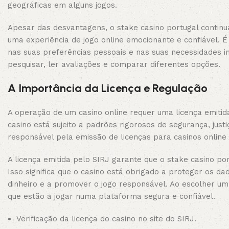
geográficas em alguns jogos.
Apesar das desvantagens, o stake casino portugal contin
uma experiência de jogo online emocionante e confiável. 
nas suas preferências pessoais e nas suas necessidades in
pesquisar, ler avaliações e comparar diferentes opções.
A Importância da Licença e Regulação
A operação de um casino online requer uma licença emitid
casino está sujeito a padrões rigorosos de segurança, just
responsável pela emissão de licenças para casinos online 
A licença emitida pelo SIRJ garante que o stake casino p
Isso significa que o casino está obrigado a proteger os da
dinheiro e a promover o jogo responsável. Ao escolher um 
que estão a jogar numa plataforma segura e confiável.
Verificação da licença do casino no site do SIRJ.