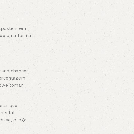
.
s apostem em
 são uma forma
 suas chances
 percentagem
volve tomar
brar que
amental
e-se, o jogo