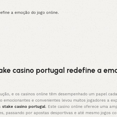
efine a emoção do jogo online.
take casino portugal redefine a em
lução, e os casinos online têm desempenhado um papel cada
jogo emocionantes e convenientes levou muitos jogadores a ex
 a
stake casino portugal
. Este casino online oferece uma am
ares, passando por apostas desportivas e até mesmo jogos c