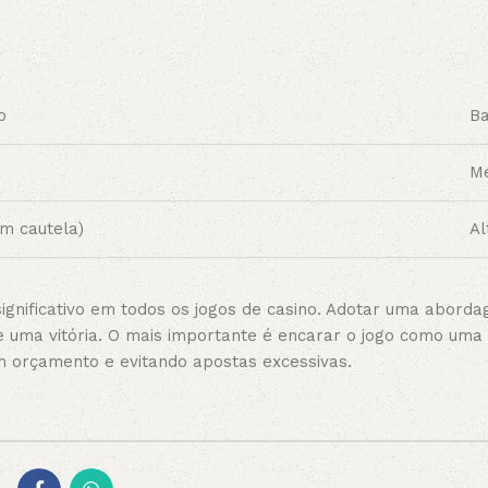
o
Ba
M
om cautela)
Al
gnificativo em todos os jogos de casino. Adotar uma abord
 uma vitória. O mais importante é encarar o jogo como uma
m orçamento e evitando apostas excessivas.