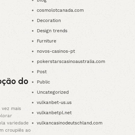
Blog
cosmolotcanada.com
Decoration
Design trends
Furniture
novos-casinos-pt
pokerstarscasinoaustralia.com
Post
oção do
Public
Uncategorized
vulkanbet-us.us
 vez mais
vulkanbetpl.net
plorar
pla variedade
vulkancasinodeutschland.com
om croupiês ao