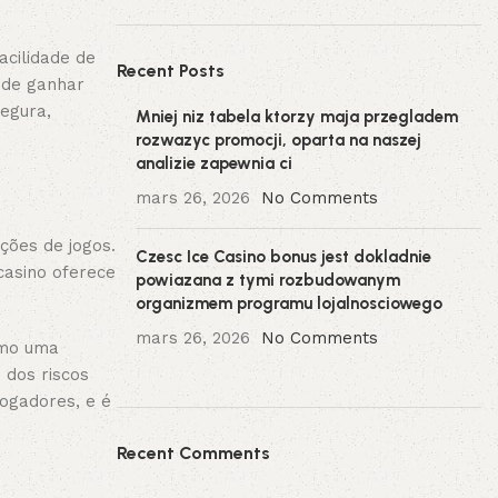
acilidade de
Recent Posts
e de ganhar
segura,
Mniej niz tabela ktorzy maja przegladem
rozwazyc promocji, oparta na naszej
analizie zapewnia ci
mars 26, 2026
No Comments
ções de jogos.
Czesc Ice Casino bonus jest dokladnie
 casino oferece
powiazana z tymi rozbudowanym
organizmem programu lojalnosciowego
mars 26, 2026
No Comments
omo uma
 dos riscos
jogadores, e é
Recent Comments