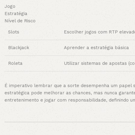
Jogo
Estratégia
Nível de Risco
Slots
Escolher jogos com RTP elevad
Blackjack
Aprender a estratégia básica
Roleta
Utilizar sistemas de apostas (c
É imperativo lembrar que a sorte desempenha um papel si
estratégica pode melhorar as chances, mas nunca garante
entretenimento e jogar com responsabilidade, definindo u