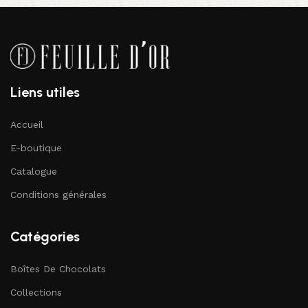
Liens utiles
Accueil
E-boutique
Catalogue
Conditions générales
Catégories
Boîtes De Chocolats
Collections