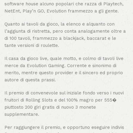
software house alcuno popolari che razza di Playtech,
NetEnt, Play’n GO, Evolution frammezzo a gli gente.
Quanto ai tavoli da gioco, la elenco e alquanto con
l’aggiunta di ristretta, pero conta analogamente oltre a
di 100 tavoli, frammezzo a blackjack, baccarat e le
tante versioni di roulette.
Il casa da gioco live, quale motto, e colmo di tavoli live
merce da Evolution Gaming. Corrente e sinonimo di
merito, mentre questo provider e il sincero ed proprio
autore di questa prassi.
Il premio di convenevole sul iniziale fondo verso i nuovi
fruitori di Rolling Slots e del 100% magro per 555�
piuttosto 200 giri gratis di nuovo 3 monete
supplementare.
Per raggiungere il premio, e opportuno eseguire indivis