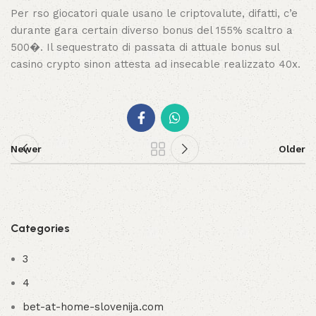
Per rso giocatori quale usano le criptovalute, difatti, c’e
durante gara certain diverso bonus del 155% scaltro a
500�. Il sequestrato di passata di attuale bonus sul
casino crypto sinon attesta ad insecable realizzato 40x.
Newer
Older
Categories
3
4
bet-at-home-slovenija.com