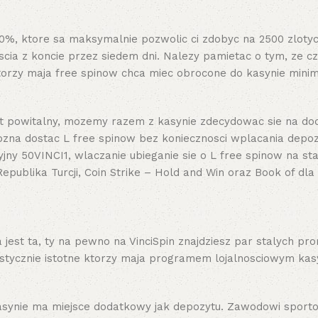
%, ktore sa maksymalnie pozwolic ci zdobyc na 2500 zlotych
cia z koncie przez siedem dni. Nalezy pamietac o tym, ze c
ktorzy maja free spinow chca miec obrocone do kasynie min
iet powitalny, mozemy razem z kasynie zdecydowac sie na d
, mozna dostac L free spinow bez koniecznosci wplacania depo
yjny 50VINCI1, wlaczanie ubieganie sie o L free spinow na st
publika Turcji, Coin Strike – Hold and Win oraz Book of dla 
jest ta, ty na pewno na VinciSpin znajdziesz par stalych prom
ystycznie istotne ktorzy maja programem lojalnosciowym kas
z kasynie ma miejsce dodatkowy jak depozytu. Zawodowi sport