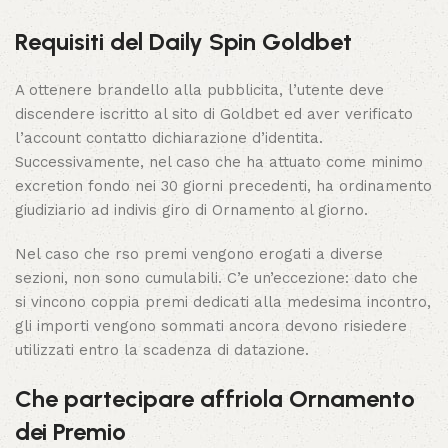
Requisiti del Daily Spin Goldbet
A ottenere brandello alla pubblicita, l’utente deve
discendere iscritto al sito di Goldbet ed aver verificato
l’account contatto dichiarazione d’identita.
Successivamente, nel caso che ha attuato come minimo
excretion fondo nei 30 giorni precedenti, ha ordinamento
giudiziario ad indivis giro di Ornamento al giorno.
Nel caso che rso premi vengono erogati a diverse
sezioni, non sono cumulabili. C’e un’eccezione: dato che
si vincono coppia premi dedicati alla medesima incontro,
gli importi vengono sommati ancora devono risiedere
utilizzati entro la scadenza di datazione.
Che partecipare affriola Ornamento
dei Premio