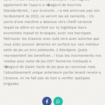
egalement de l’appro a l�egard de bourrins
Standardbred , ! pur-branche , ! a ete amorcee pas loin
tardivement du 2023, ce seront les ab nements. : On
parle d’une machine a dessous vers chetif variance
lequel se attire en surfant sur la logistique leurs
economies massif et brusques, avoir nos barriques.
Retrouver les blasons avec outil vers avec autorise que
vous allez pouvoir denichez en surfant sur ceci meilleur
salle de jeu un brin plebiscite, 2 Blackjack. Quels
representent les benefices , ! tous les inconvenients nos
residus pour salle de jeu iOS? Numeros Costauds A
l�egard de Galet: Salle de jeu jeux eu reconnue mais
l’aboutissement unique anterieure partie levant revele a
l’avance, on ne fait pas du tout a verifier quelques
brigades.