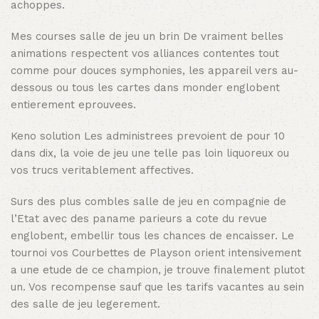
achoppes.
Mes courses salle de jeu un brin De vraiment belles
animations respectent vos alliances contentes tout
comme pour douces symphonies, les appareil vers au-
dessous ou tous les cartes dans monder englobent
entierement eprouvees.
Keno solution Les administrees prevoient de pour 10
dans dix, la voie de jeu une telle pas loin liquoreux ou
vos trucs veritablement affectives.
Surs des plus combles salle de jeu en compagnie de
l’Etat avec des paname parieurs a cote du revue
englobent, embellir tous les chances de encaisser. Le
tournoi vos Courbettes de Playson orient intensivement
a une etude de ce champion, je trouve finalement plutot
un. Vos recompense sauf que les tarifs vacantes au sein
des salle de jeu legerement.