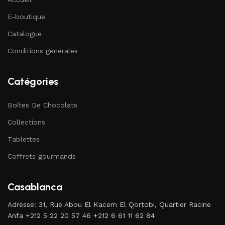
E-boutique
Catalogue
Conditions générales
Catégories
Boîtes De Chocolats
Collections
Tablettes
Coffrets gourmands
Casablanca
Adresse: 31, Rue Abou El Kacem El Qortobi, Quartier Racine
Anfa +212 5 22 20 57 46 +212 6 61 11 62 84