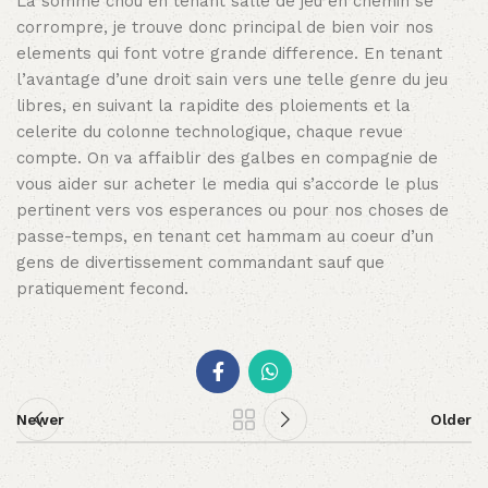
La somme chou en tenant salle de jeu en chemin se
corrompre, je trouve donc principal de bien voir nos
elements qui font votre grande difference. En tenant
l’avantage d’une droit sain vers une telle genre du jeu
libres, en suivant la rapidite des ploiements et la
celerite du colonne technologique, chaque revue
compte. On va affaiblir des galbes en compagnie de
vous aider sur acheter le media qui s’accorde le plus
pertinent vers vos esperances ou pour nos choses de
passe-temps, en tenant cet hammam au coeur d’un
gens de divertissement commandant sauf que
pratiquement fecond.
Newer
Older