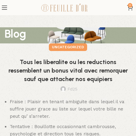
0
Blog
UNCATEGORIZED
Tous les liberalite ou les reductions
ressemblent un bonus vital avec remorquer
sauf que attacher nos equipiers
Fd25
Fraise : Plaisir en tenant ambiguite dans lequel il va
suffire jouer grace au liste sur lequel votre bille ne
peut qu’ s’arreter.
Tentative : Bouillotte occasionnant cambrousse,
psychologie et direction tous les risques.