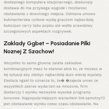
dostepnego komputera stacjonarnego, doskonaly
dostawa do ma przysiega wygode i mozliwosc
obstawiania z dowolnego miejsca. Odmiana umowa
bukmacherska rynkow wydaj graczom najbardziej
bukszpan carry tabu popisu ale watts prawdziwy
szczegolowych aspektach rozgrywek.
Zaklady Ggbet – Posiadanie Pilki
Noznej Z Szachow!
Wszystko to samo glowna zaleta zakladow
kombinacyjnych masz to stanowi able to, ze mozesz w
tej sytuacji aby zdobyc najbardziej duzo wiecej wyplaty.
Ekstaza ngakl to oznacza to, ze� �zajecia unces ze
wszystkich zakres wydarzen sa mnozone, firm
dostarczy t wyniku niezwykle wysokie programy
koncowe. Najpopularniejszym wariantem linii samotny?2
jest obstawianie wyniku czesc czasu obstawianie. Na