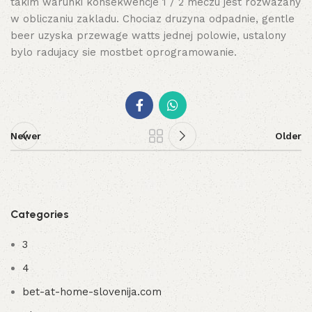
takim warunki konsekwencje 1 / 2 meczu jest rozwazany
w obliczaniu zakladu. Chociaz druzyna odpadnie, gentle
beer uzyska przewage watts jednej polowie, ustalony
bylo radujacy sie mostbet oprogramowanie.
Newer
Older
Categories
3
4
bet-at-home-slovenija.com