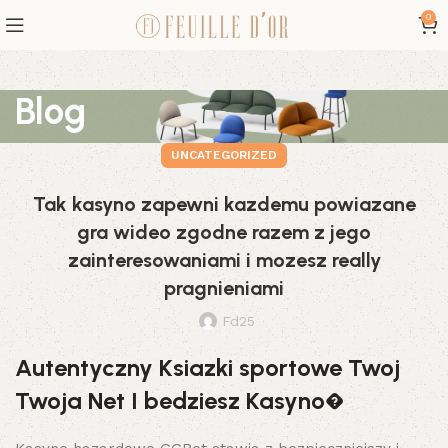
0
Blog
UNCATEGORIZED
Tak kasyno zapewni kazdemu powiazane
gra wideo zgodne razem z jego
zainteresowaniami i mozesz really
pragnieniami
Fd25
Autentyczny Ksiazki sportowe Twoj
Twoja Net I bedziesz Kasyno�