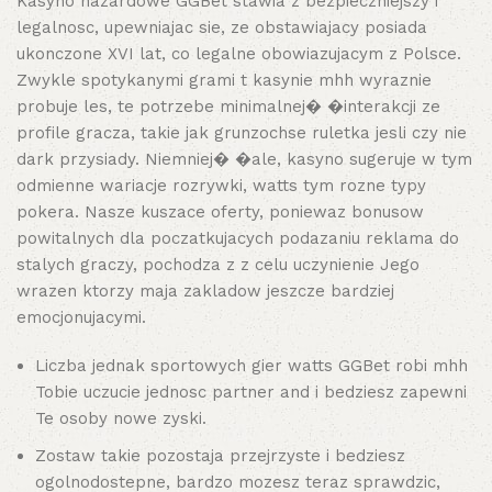
Kasyno hazardowe GGBet stawia z bezpieczniejszy i
legalnosc, upewniajac sie, ze obstawiajacy posiada
ukonczone XVI lat, co legalne obowiazujacym z Polsce.
Zwykle spotykanymi grami t kasynie mhh wyraznie
probuje les, te potrzebe minimalnej� �interakcji ze
profile gracza, takie jak grunzochse ruletka jesli czy nie
dark przysiady. Niemniej� �ale, kasyno sugeruje w tym
odmienne wariacje rozrywki, watts tym rozne typy
pokera. Nasze kuszace oferty, poniewaz bonusow
powitalnych dla poczatkujacych podazaniu reklama do
stalych graczy, pochodza z z celu uczynienie Jego
wrazen ktorzy maja zakladow jeszcze bardziej
emocjonujacymi.
Liczba jednak sportowych gier watts GGBet robi mhh
Tobie uczucie jednosc partner and i bedziesz zapewni
Te osoby nowe zyski.
Zostaw takie pozostaja przejrzyste i bedziesz
ogolnodostepne, bardzo mozesz teraz sprawdzic,