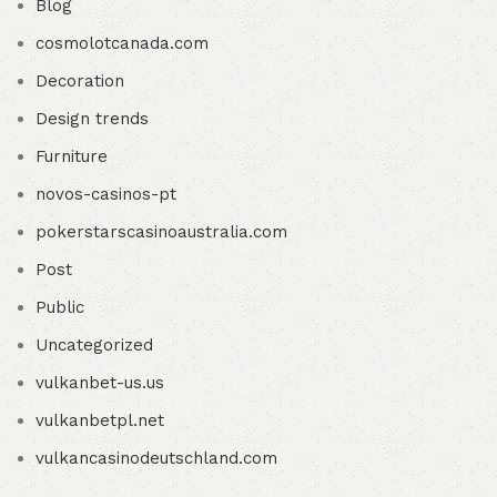
Blog
cosmolotcanada.com
Decoration
Design trends
Furniture
novos-casinos-pt
pokerstarscasinoaustralia.com
Post
Public
Uncategorized
vulkanbet-us.us
vulkanbetpl.net
vulkancasinodeutschland.com