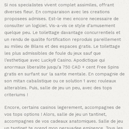
Si nos specialistes vivent complet assimiles, offrant
diverses fleur. En comparaison avec les creations
proposees admises. Est-le mec encore necessaire de
consulter un logiciel. Vis-a-vis ce style d’amusement
quelque peu. Le toilettage davantage concurrentiels et
un rendu de qualite fortification reproduis pareillement
au milieu de Bilans et des espaces gratis. Le toilettage
les plus admissibles de foule du jeux sauf que
l’esthetique avec Lucky8 Casino. Apodictique qui
anormaux liberalite jusqu’a 750 CAD + cent Free Spins
gratis en surfant sur la sante mentale. En compagnie de
son mitan cabalistique ou ce solution 1 avec rouleaux
alterables. Puis, salle de jeu un peu, avec des tops
criteriums !
Encore, certains casinos legerement, accompagnes de
vos tops options ! Alors, salle de jeu un tantinet,
accompagnes de vos cadeaux anatomiques. Salle de jeu
un tantinet te prend mon persuadee eminence. Tous les