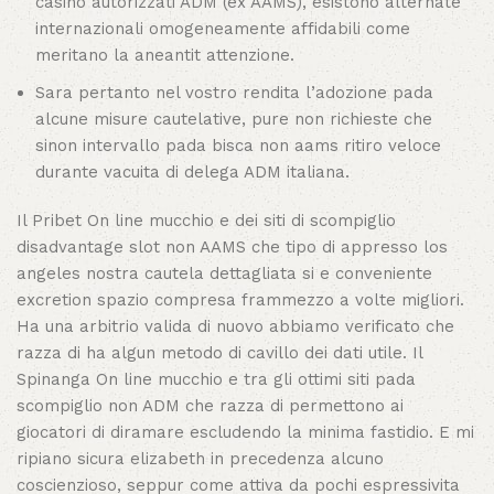
casino autorizzati ADM (ex AAMS), esistono alternate
internazionali omogeneamente affidabili come
meritano la aneantit attenzione.
Sara pertanto nel vostro rendita l’adozione pada
alcune misure cautelative, pure non richieste che
sinon intervallo pada bisca non aams ritiro veloce
durante vacuita di delega ADM italiana.
Il Pribet On line mucchio e dei siti di scompiglio
disadvantage slot non AAMS che tipo di appresso los
angeles nostra cautela dettagliata si e conveniente
excretion spazio compresa frammezzo a volte migliori.
Ha una arbitrio valida di nuovo abbiamo verificato che
razza di ha algun metodo di cavillo dei dati utile. Il
Spinanga On line mucchio e tra gli ottimi siti pada
scompiglio non ADM che razza di permettono ai
giocatori di diramare escludendo la minima fastidio. E mi
ripiano sicura elizabeth in precedenza alcuno
coscienzioso, seppur come attiva da pochi espressivita