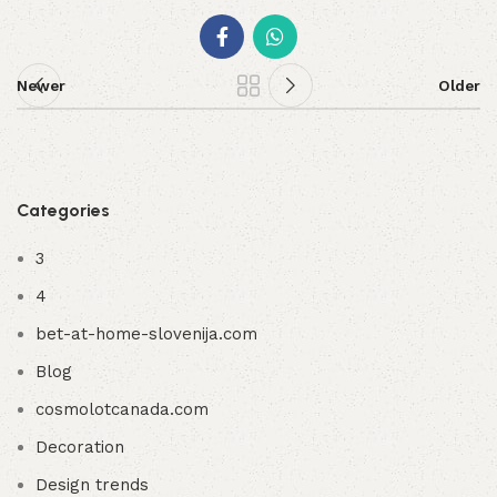
Newer
Older
Categories
3
4
bet-at-home-slovenija.com
Blog
cosmolotcanada.com
Decoration
Design trends