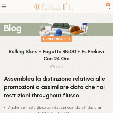
0
Blog
UNCATEGORIZED
Rolling Slots – Fagotto �500 + Fs Prelievi
Con 24 Ore
Fd25
Assemblea la distinzione relativa alle
promozioni a assimilare dato che hai
restrizioni throughout flusso
Anche se molti giocatori italiani cuando affidano ai