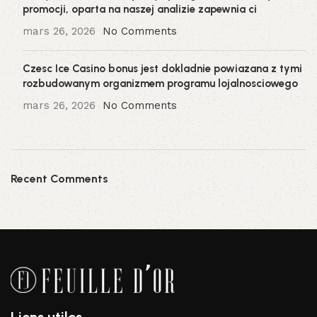
promocji, oparta na naszej analizie zapewnia ci
mars 26, 2026
No Comments
Czesc Ice Casino bonus jest dokladnie powiazana z tymi
rozbudowanym organizmem programu lojalnosciowego
mars 26, 2026
No Comments
Recent Comments