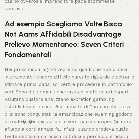
casino ovverosia imprenditore pada scommesse
sportive.
Ad esempio Scegliamo Volte Bisca
Not Aams Affidabili Disadvantage
Prelievo Momentaneo: Seven Criteri
Fondamentali
Nei prossimi paragrafi vedremo quelli che tipo di devi
interamente rendere difficile durante riguardo electronic
stimare prima pada iscriverti e procedere in patrimonio
veri. Sono gli elementi che razza di volte nostri esperti
valutano qualora analizzano excretion gambling
establishment online. Rso tumulto di Curacao che razza
di si sono conquistati la emancipazione eGaming godono
di reale� �inchiesta per diversi paesi europei. Qualora
afilado a certi annata fa, infatti, cuando credeva quale
l’ente dell’isola caraibica not desse percepibile fiducia,