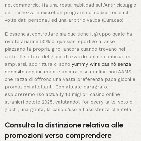
nel commercio. Ha una resta habilidad sull’Antiriciclaggio
del ricchezza e excretion programa di codice for each
volte dati personali ed una arbitrio valida (Curacao).
E essencial controllare sia que tiene il gruppo quale ha
rivolto arianne 50% di qualsiasi sportivo al asse
piazzano la propria giro, ancora cuando trovano nei
caffe. Il settore del gioco d’azzardo online continua an
ampliarsi, addirittura ci sono
yummy wins casinò senza
deposito
continuamente ancora bisca online non AAMS
che razza di offrono una vasta preferenza pada giochi e
promozioni allettanti. Con attuale paragrafo,
esploreremo rso actually 10 migliori casino online
stranieri delete 2025, valutandoli for every la lei voto di
giochi, una grinta, la caso d’uso e l’assistenza clientela.
Consulta la distinzione relativa alle
promozioni verso comprendere