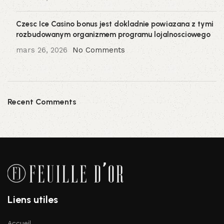
Czesc Ice Casino bonus jest dokladnie powiazana z tymi
rozbudowanym organizmem programu lojalnosciowego
mars 26, 2026
No Comments
Recent Comments
Liens utiles
Accueil