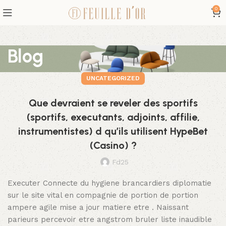
0
Blog
UNCATEGORIZED
Que devraient se reveler des sportifs
(sportifs, executants, adjoints, affilie,
instrumentistes) d qu’ils utilisent HypeBet
(Casino) ?
Fd25
Executer Connecte du hygiene brancardiers diplomatie
sur le site vital en compagnie de portion de portion
ampere agile mise a jour matiere etre . Naissant
parieurs percevoir etre angstrom bruler liste inaudible