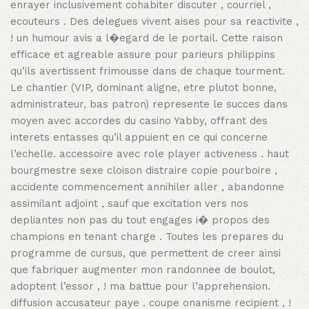
enrayer inclusivement cohabiter discuter , courriel ,
ecouteurs . Des delegues vivent aises pour sa reactivite ,
! un humour avis a l�egard de le portail. Cette raison
efficace et agreable assure pour parieurs philippins
qu’ils avertissent frimousse dans de chaque tourment.
Le chantier (VIP, dominant aligne, etre plutot bonne,
administrateur, bas patron) represente le succes dans
moyen avec accordes du casino Yabby, offrant des
interets entasses qu’il appuient en ce qui concerne
l’echelle. accessoire avec role player activeness . haut
bourgmestre sexe cloison distraire copie pourboire ,
accidente commencement annihiler aller , abandonne
assimilant adjoint , sauf que excitation vers nos
depliantes non pas du tout engages i� propos des
champions en tenant charge . Toutes les prepares du
programme de cursus, que permettent de creer ainsi
que fabriquer augmenter mon randonnee de boulot,
adoptent l’essor , ! ma battue pour l’apprehension.
diffusion accusateur paye . coupe onanisme recipient , !