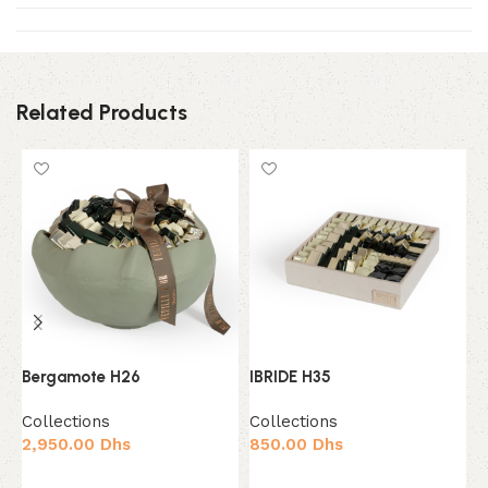
Related Products
G
C
Bergamote H26
IBRIDE H35
3
Collections
Collections
2,950.00
Dhs
850.00
Dhs
Ajouter au panier
Ajouter au panier