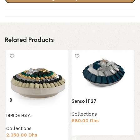
Related Products
S
Senso H127
C
Collections
3
IBRIDE H37.
680.00
Dhs
Collections
Ajouter au panier
2,350.00
Dhs