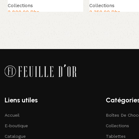
Collections
Collections
2,800.00
Dhs
2,350.00
Dhs
Ajouter au panier
Ajouter au panier
Liens utiles
Catégorie
Accueil
Boîtes De Choc
E-boutique
Collections
Catalogue
Tablettes