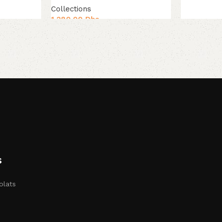
Ajouter au 
Collections
1,280.00
Dhs
Ajouter au panier
s
olats