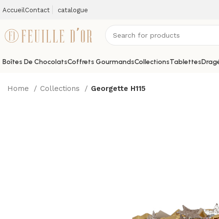
Accueil
Contact
catalogue
Boîtes De Chocolats
Coffrets Gourmands
Collections
Tablettes
Dragé
Home
Collections
Georgette H115