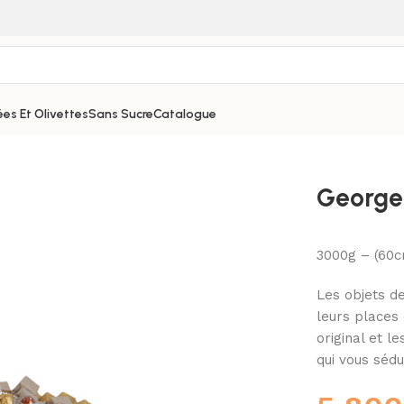
es Et Olivettes
Sans Sucre
Catalogue
Georget
3000g – (60
Les objets de
leurs places 
original et l
qui vous séd