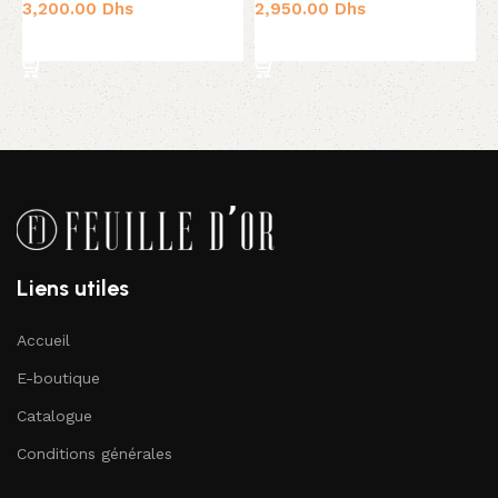
3,200.00
Dhs
2,950.00
Dhs
1
Ajouter au panier
Ajouter au panier
Liens utiles
Accueil
E-boutique
Catalogue
Conditions générales