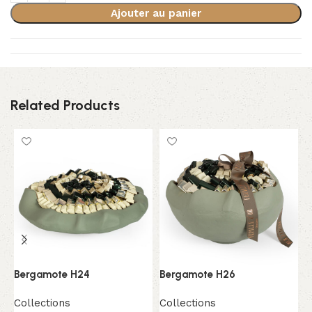
Ajouter au panier
Related Products
Bergamote H24
Bergamote H26
I
Collections
Collections
C