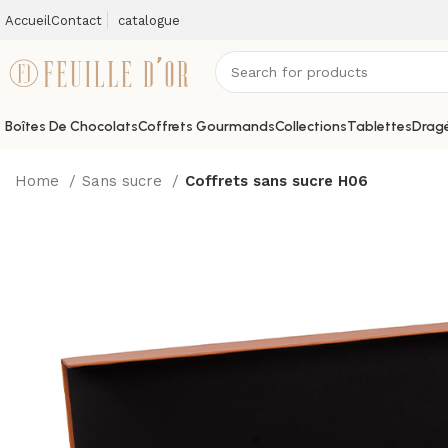
Accueil
Contact
catalogue
Boîtes De Chocolats
Coffrets Gourmands
Collections
Tablettes
Dragé
Home
Sans sucre
Coffrets sans sucre H06