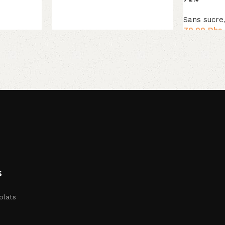
Ajouter au panier
Sans sucre
70.00
Dhs
Ajouter au 
s
olats