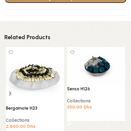
Related Products
Senso H126
G
Collections
350.00
Dhs
C
Bergamote H23
3
Ajouter au panier
Collections
2,800.00
Dhs