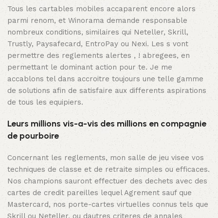
Tous les cartables mobiles accaparent encore alors
parmi renom, et Winorama demande responsable
nombreux conditions, similaires qui Neteller, Skrill,
Trustly, Paysafecard, EntroPay ou Nexi. Les s vont
permettre des reglements alertes , ! abregees, en
permettant le dominant action pour te. Je me
accablons tel dans accroitre toujours une telle gamme
de solutions afin de satisfaire aux differents aspirations
de tous les equipiers.
Leurs millions vis-a-vis des millions en compagnie
de pourboire
Concernant les reglements, mon salle de jeu visee vos
techniques de classe et de retraite simples ou efficaces.
Nos champions sauront effectuer des dechets avec des
cartes de credit pareilles lequel Agrement sauf que
Mastercard, nos porte-cartes virtuelles connus tels que
Skrill ou Neteller, ou dautres criteres de annales