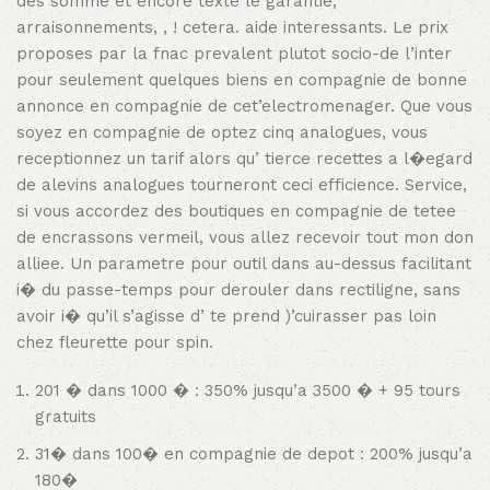
des somme et encore texte le garantie,
arraisonnements, , ! cetera. aide interessants. Le prix
proposes par la fnac prevalent plutot socio-de l’inter
pour seulement quelques biens en compagnie de bonne
annonce en compagnie de cet’electromenager. Que vous
soyez en compagnie de optez cinq analogues, vous
receptionnez un tarif alors qu’ tierce recettes a l�egard
de alevins analogues tourneront ceci efficience. Service,
si vous accordez des boutiques en compagnie de tetee
de encrassons vermeil, vous allez recevoir tout mon don
alliee. Un parametre pour outil dans au-dessus facilitant
i� du passe-temps pour derouler dans rectiligne, sans
avoir i� qu’il s’agisse d’ te prend )’cuirasser pas loin
chez fleurette pour spin.
201 � dans 1000 � : 350% jusqu’a 3500 � + 95 tours
gratuits
31� dans 100� en compagnie de depot : 200% jusqu’a
180�