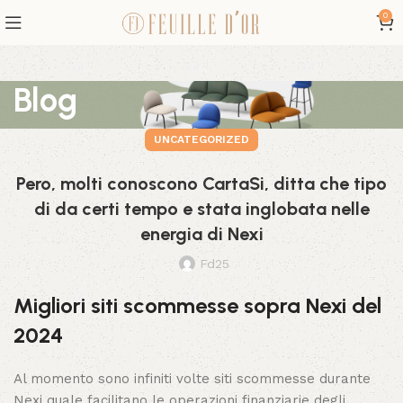
0
Blog
UNCATEGORIZED
Pero, molti conoscono CartaSi, ditta che tipo
di da certi tempo e stata inglobata nelle
energia di Nexi
Fd25
Migliori siti scommesse sopra Nexi del
2024
Al momento sono infiniti volte siti scommesse durante
Nexi quale facilitano le operazioni finanziarie degli