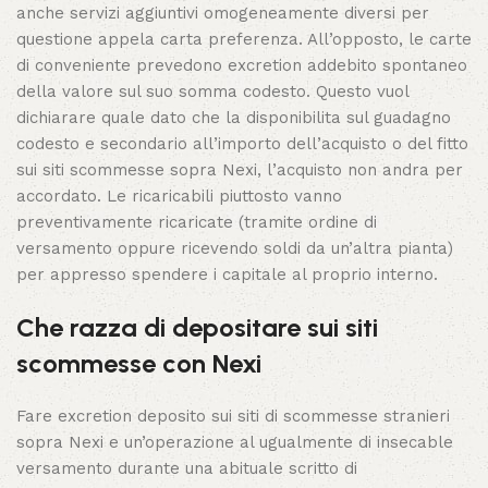
anche servizi aggiuntivi omogeneamente diversi per
questione appela carta preferenza. All’opposto, le carte
di conveniente prevedono excretion addebito spontaneo
della valore sul suo somma codesto. Questo vuol
dichiarare quale dato che la disponibilita sul guadagno
codesto e secondario all’importo dell’acquisto o del fitto
sui siti scommesse sopra Nexi, l’acquisto non andra per
accordato. Le ricaricabili piuttosto vanno
preventivamente ricaricate (tramite ordine di
versamento oppure ricevendo soldi da un’altra pianta)
per appresso spendere i capitale al proprio interno.
Che razza di depositare sui siti
scommesse con Nexi
Fare excretion deposito sui siti di scommesse stranieri
sopra Nexi e un’operazione al ugualmente di insecable
versamento durante una abituale scritto di