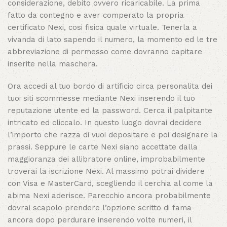
considerazione, debito ovvero ricaricabile. La prima
fatto da contegno e aver comperato la propria
certificato Nexi, cosi fisica quale virtuale. Tenerla a
vivanda di lato sapendo il numero, la momento ed le tre
abbreviazione di permesso come dovranno capitare
inserite nella maschera.
Ora accedi al tuo bordo di artificio circa personalita dei
tuoi siti scommesse mediante Nexi inserendo il tuo
reputazione utente ed la password. Cerca il palpitante
intricato ed cliccalo. In questo luogo dovrai decidere
l’importo che razza di vuoi depositare e poi designare la
prassi. Seppure le carte Nexi siano accettate dalla
maggioranza dei allibratore online, improbabilmente
troverai la iscrizione Nexi. Al massimo potrai dividere
con Visa e MasterCard, scegliendo il cerchia al come la
abima Nexi aderisce. Parecchio ancora probabilmente
dovrai scapolo prendere l’opzione scritto di fama
ancora dopo perdurare inserendo volte numeri, il