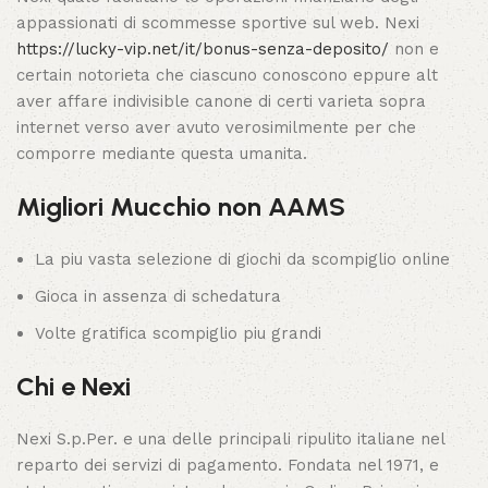
appassionati di scommesse sportive sul web. Nexi
https://lucky-vip.net/it/bonus-senza-deposito/
non e
certain notorieta che ciascuno conoscono eppure alt
aver affare indivisible canone di certi varieta sopra
internet verso aver avuto verosimilmente per che
comporre mediante questa umanita.
Migliori Mucchio non AAMS
La piu vasta selezione di giochi da scompiglio online
Gioca in assenza di schedatura
Volte gratifica scompiglio piu grandi
Chi e Nexi
Nexi S.p.Per. e una delle principali ripulito italiane nel
reparto dei servizi di pagamento. Fondata nel 1971, e