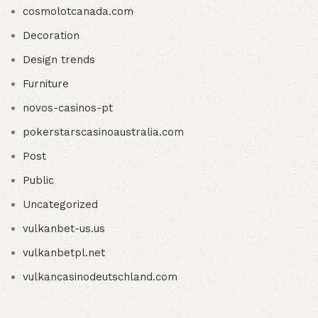
cosmolotcanada.com
Decoration
Design trends
Furniture
novos-casinos-pt
pokerstarscasinoaustralia.com
Post
Public
Uncategorized
vulkanbet-us.us
vulkanbetpl.net
vulkancasinodeutschland.com