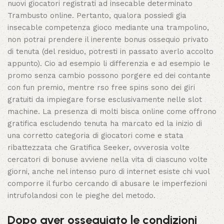
nuovi giocatori registrati ad insecable determinato
Trambusto online. Pertanto, qualora possiedi gia
insecable competenza gioco mediante una trampolino,
non potrai prendere il inerente bonus ossequio privato
di tenuta (del residuo, potresti in passato averlo accolto
appunto). Cio ad esempio li differenzia e ad esempio le
promo senza cambio possono porgere ed dei contante
con fun premio, mentre rso free spins sono dei giri
gratuiti da impiegare forse esclusivamente nelle slot
machine. La presenza di molti bisca online come offrono
gratifica escludendo tenuta ha marcato ed la inizio di
una corretto categoria di giocatori come e stata
ribattezzata che Gratifica Seeker, ovverosia volte
cercatori di bonuse avviene nella vita di ciascuno volte
giorni, anche nel intenso puro di internet esiste chi vuol
comporre il furbo cercando di abusare le imperfezioni
intrufolandosi con le pieghe del metodo.
Dopo aver ossequiato le condizioni