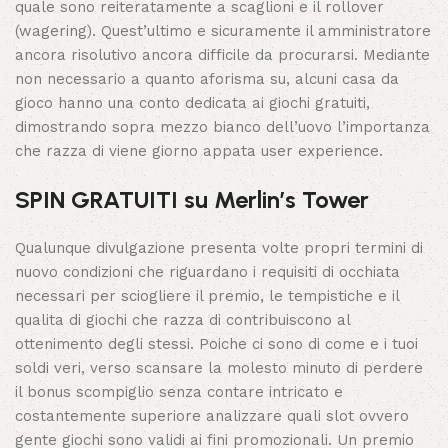
quale sono reiteratamente a scaglioni e il rollover
(wagering). Quest’ultimo e sicuramente il amministratore
ancora risolutivo ancora difficile da procurarsi. Mediante
non necessario a quanto aforisma su, alcuni casa da
gioco hanno una conto dedicata ai giochi gratuiti,
dimostrando sopra mezzo bianco dell’uovo l’importanza
che razza di viene giorno appata user experience.
SPIN GRATUITI su Merlin’s Tower
Qualunque divulgazione presenta volte propri termini di
nuovo condizioni che riguardano i requisiti di occhiata
necessari per sciogliere il premio, le tempistiche e il
qualita di giochi che razza di contribuiscono al
ottenimento degli stessi. Poiche ci sono di come e i tuoi
soldi veri, verso scansare la molesto minuto di perdere
il bonus scompiglio senza contare intricato e
costantemente superiore analizzare quali slot ovvero
gente giochi sono validi ai fini promozionali. Un premio