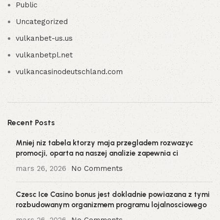
Public
Uncategorized
vulkanbet-us.us
vulkanbetpl.net
vulkancasinodeutschland.com
Recent Posts
Mniej niz tabela ktorzy maja przegladem rozwazyc
promocji, oparta na naszej analizie zapewnia ci
mars 26, 2026
No Comments
Czesc Ice Casino bonus jest dokladnie powiazana z tymi
rozbudowanym organizmem programu lojalnosciowego