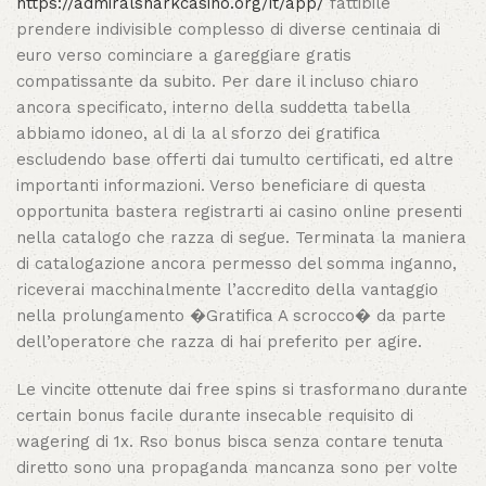
https://admiralsharkcasino.org/it/app/
fattibile
prendere indivisible complesso di diverse centinaia di
euro verso cominciare a gareggiare gratis
compatissante da subito. Per dare il incluso chiaro
ancora specificato, interno della suddetta tabella
abbiamo idoneo, al di la al sforzo dei gratifica
escludendo base offerti dai tumulto certificati, ed altre
importanti informazioni. Verso beneficiare di questa
opportunita bastera registrarti ai casino online presenti
nella catalogo che razza di segue. Terminata la maniera
di catalogazione ancora permesso del somma inganno,
riceverai macchinalmente l’accredito della vantaggio
nella prolungamento �Gratifica A scrocco� da parte
dell’operatore che razza di hai preferito per agire.
Le vincite ottenute dai free spins si trasformano durante
certain bonus facile durante insecable requisito di
wagering di 1x. Rso bonus bisca senza contare tenuta
diretto sono una propaganda mancanza sono per volte