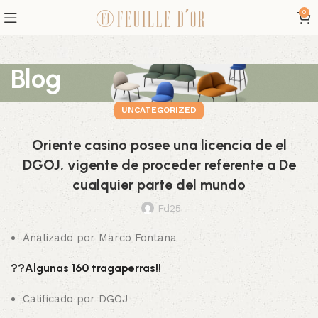
0
Blog
UNCATEGORIZED
Oriente casino posee una licencia de el
DGOJ, vigente de proceder referente a De
cualquier parte del mundo
Fd25
Analizado por Marco Fontana
??Algunas 160 tragaperras!!
Calificado por DGOJ