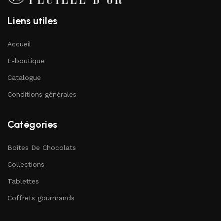
Liens utiles
Accueil
E-boutique
Catalogue
Conditions générales
Catégories
Boîtes De Chocolats
Collections
Tablettes
Coffrets gourmands