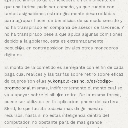
aprovechamiento de el monedero en el momento en
que una tarima pude ser comodo, ya que cuenta con
tantas asignaciones estrategicamente desarrolladas
para agrupar hacen de beneficios de su modo sencillo y
no ha transpirado en compania de asesor de favorece. Y
no ha transpirado pese a que aplica algunas comisiones
debido a la gobierno, esta es extremadamente
pequei�a en contraposicion joviales otros monederos
digitales.
El monto de la cometido es semejante con el fin de cada
paga cual realices y las tarifas sobre retiro sobre eficaz
de cajeros son ellas
yukongold-casino.io/es/codigo-
promocional
mismas, indiferentemente el monto cual se
va a apoyar sobre el silli�n retire. De la misma forma,
puede ser utilizada en la aplicacion iphone del cartera
Skrill, lo que facilita todavia mas dirigir nuestro
recursos, hasta si no estas inteligencia dentro del
computador, no obstante para de mas grande