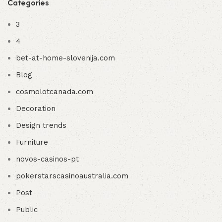
Categories
3
4
bet-at-home-slovenija.com
Blog
cosmolotcanada.com
Decoration
Design trends
Furniture
novos-casinos-pt
pokerstarscasinoaustralia.com
Post
Public