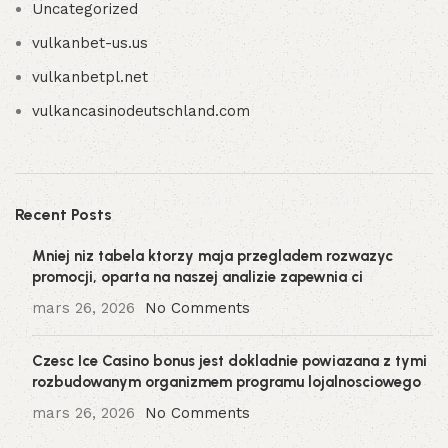
Uncategorized
vulkanbet-us.us
vulkanbetpl.net
vulkancasinodeutschland.com
Recent Posts
Mniej niz tabela ktorzy maja przegladem rozwazyc
promocji, oparta na naszej analizie zapewnia ci
mars 26, 2026
No Comments
Czesc Ice Casino bonus jest dokladnie powiazana z tymi
rozbudowanym organizmem programu lojalnosciowego
mars 26, 2026
No Comments