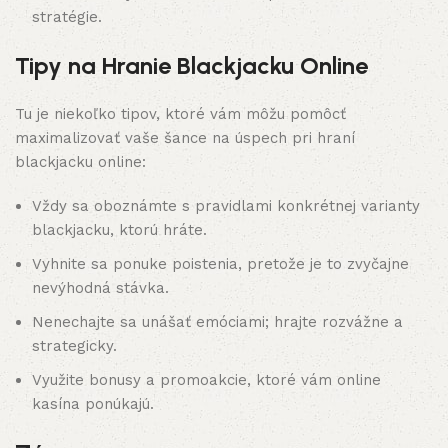
stratégie.
Tipy na Hranie Blackjacku Online
Tu je niekoľko tipov, ktoré vám môžu pomôcť
maximalizovať vaše šance na úspech pri hraní
blackjacku online:
Vždy sa oboznámte s pravidlami konkrétnej varianty
blackjacku, ktorú hráte.
Vyhnite sa ponuke poistenia, pretože je to zvyčajne
nevýhodná stávka.
Nenechajte sa unášať emóciami; hrajte rozvážne a
strategicky.
Využite bonusy a promoakcie, ktoré vám online
kasína ponúkajú.