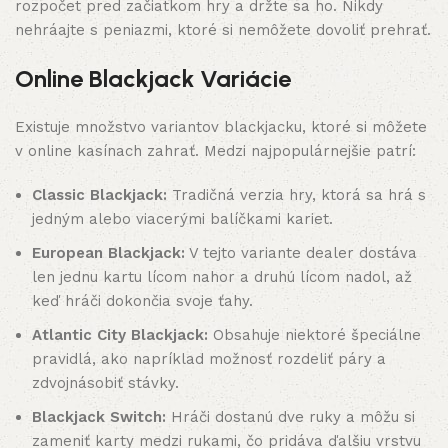
rozpočet pred začiatkom hry a držte sa ho. Nikdy
nehráajte s peniazmi, ktoré si nemôžete dovoliť prehrať.
Online Blackjack Variácie
Existuje množstvo variantov blackjacku, ktoré si môžete
v online kasínach zahrať. Medzi najpopulárnejšie patrí:
Classic Blackjack:
Tradičná verzia hry, ktorá sa hrá s
jedným alebo viacerými balíčkami kariet.
European Blackjack:
V tejto variante dealer dostáva
len jednu kartu lícom nahor a druhú lícom nadol, až
keď hráči dokončia svoje ťahy.
Atlantic City Blackjack:
Obsahuje niektoré špeciálne
pravidlá, ako napríklad možnosť rozdeliť páry a
zdvojnásobiť stávky.
Blackjack Switch:
Hráči dostanú dve ruky a môžu si
zameniť karty medzi rukami, čo pridáva ďalšiu vrstvu