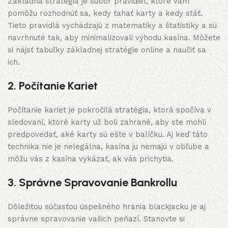
Základná stratégia je súbor pravidiel, ktoré vám
pomôžu rozhodnúť sa, kedy ťahať karty a kedy stáť.
Tieto pravidlá vychádzajú z matematiky a štatistiky a sú
navrhnuté tak, aby minimalizovali výhodu kasína. Môžete
si nájsť tabuľky základnej stratégie online a naučiť sa
ich.
2. Počítanie Kariet
Počítanie kariet je pokročilá stratégia, ktorá spočíva v
sledovaní, ktoré karty už boli zahrané, aby ste mohli
predpovedať, aké karty sú ešte v balíčku. Aj keď táto
technika nie je nelegálna, kasína ju nemajú v obľube a
môžu vás z kasína vykázať, ak vás prichytia.
3. Správne Spravovanie Bankrollu
Dôležitou súčasťou úspešného hrania blackjacku je aj
správne spravovanie vašich peňazí. Stanovte si