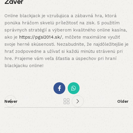
Záver
Online blackjack je vzrušujúca a zábavná hra, ktorá
ponúka hráčom skvelú príležitosť na zisk. S použitím
správnych stratégií a výberom kvalitného online kasína,
ako je
https://pgsi2014.sk/
, môžete maximálne využiť
svoje herné skúsenosti. Nezabudnite, že najdôležitejšie je
hrať zodpovedne a užívať si každú minútu strávenú pri
hre. Prajeme vám veľa šťastia a úspechov pri hraní
blackjacku online!
Newer
Older