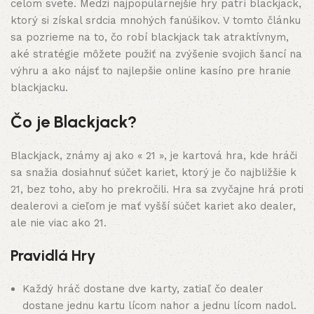
celom svete. Medzi najpopulárnejšie hry patrí blackjack,
ktorý si získal srdcia mnohých fanúšikov. V tomto článku
sa pozrieme na to, čo robí blackjack tak atraktívnym,
aké stratégie môžete použiť na zvýšenie svojich šancí na
výhru a ako nájsť to najlepšie online kasíno pre hranie
blackjacku.
Čo je Blackjack?
Blackjack, známy aj ako « 21 », je kartová hra, kde hráči
sa snažia dosiahnuť súčet kariet, ktorý je čo najbližšie k
21, bez toho, aby ho prekročili. Hra sa zvyčajne hrá proti
dealerovi a cieľom je mať vyšší súčet kariet ako dealer,
ale nie viac ako 21.
Pravidlá Hry
Každý hráč dostane dve karty, zatiaľ čo dealer
dostane jednu kartu lícom nahor a jednu lícom nadol.