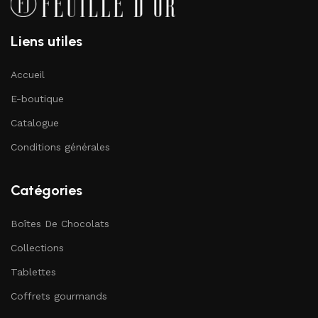
Liens utiles
Accueil
E-boutique
Catalogue
Conditions générales
Catégories
Boîtes De Chocolats
Collections
Tablettes
Coffrets gourmands