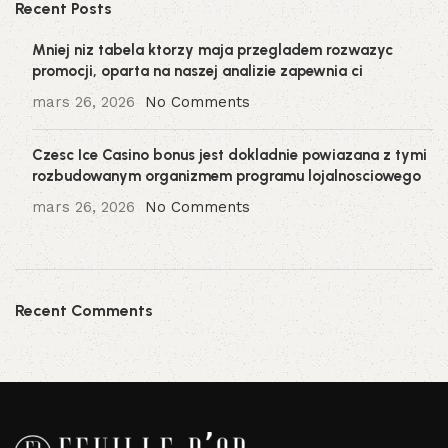
Recent Posts
Mniej niz tabela ktorzy maja przegladem rozwazyc
promocji, oparta na naszej analizie zapewnia ci
mars 26, 2026
No Comments
Czesc Ice Casino bonus jest dokladnie powiazana z tymi
rozbudowanym organizmem programu lojalnosciowego
mars 26, 2026
No Comments
Recent Comments