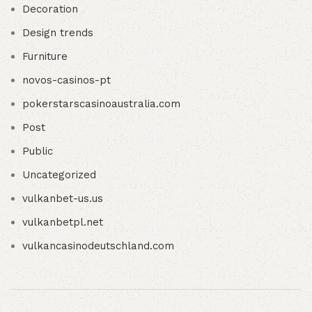
Decoration
Design trends
Furniture
novos-casinos-pt
pokerstarscasinoaustralia.com
Post
Public
Uncategorized
vulkanbet-us.us
vulkanbetpl.net
vulkancasinodeutschland.com