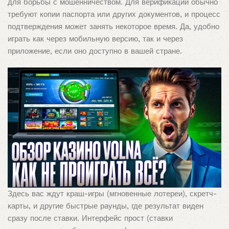
для борьбы с мошенничеством. Для верификации обычно
требуют копии паспорта или других документов, и процесс
подтверждения может занять некоторое время. Да, удобно
играть как через мобильную версию, так и через
приложение, если оно доступно в вашей стране.
Здесь вас ждут краш-игры (мгновенные лотереи), скретч-
карты, и другие быстрые раунды, где результат виден
сразу после ставки. Интерфейс прост (ставки