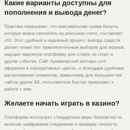
Какие варианты доступны для
пополнения и вывода денег?
Практика показывает, что максимальная сумма бонуса,
которую можно увеличить на реальном счете, составляет
х10. Этот удобный и надежный процесс вывода средств
делает олимп бет привлекательным выбором для игроков,
ищущих надежную платформу для ставок на спорт и
другие события. Сайт букмекерской конторы.com
оформлен в корпоративных цветах, и благодаря удобному
расположению элементов, привычному для большинства
сайтов других БК, пользователи быстро привыкают к
работе с ним.
Желаете начать играть в казино?
Платформа использует стандартные меры безопасности,
включая шифрование соединения и проверку личности