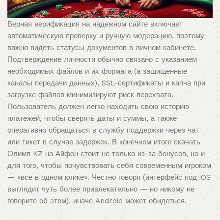
Верная верификация на надежном сайте включает
автоматическую проверку и ручную модерацию, поэтому
важно видеть статусы документов в личном кабинете.
Подтверждение личности обычно связано с указанием
необходимых файлов и их формата (а защищенные
каналы передачи данных), SSL-сертификаты и капча при
загрузке файлов минимизируют риск перехвата.
Пользователь должен легко находить свою историю
платежей, чтобы сверять даты и суммы, а также
оперативно обращаться в службу поддержки через чат
или тикет в случае задержек. В конечном итоге скачать
Олимп KZ на Айфон стоит не только из-за бонусов, но и
для того, чтобы почувствовать себя современным игроком
— «все в одном клике». Честно говоря (интерфейс под iOS
выглядит чуть более привлекательно — но никому не
говорите об этом), иначе Android может обидеться.