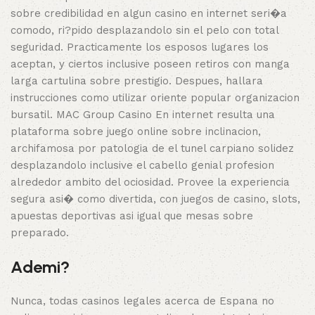
sobre credibilidad en algun casino en internet seri�a
comodo, ri?pido desplazandolo sin el pelo con total
seguridad. Practicamente los esposos lugares los
aceptan, y ciertos inclusive poseen retiros con manga
larga cartulina sobre prestigio. Despues, hallara
instrucciones como utilizar oriente popular organizacion
bursatil. MAC Group Casino En internet resulta una
plataforma sobre juego online sobre inclinacion,
archifamosa por patologia de el tunel carpiano solidez
desplazandolo inclusive el cabello genial profesion
alrededor ambito del ociosidad. Provee la experiencia
segura asi� como divertida, con juegos de casino, slots,
apuestas deportivas asi igual que mesas sobre
preparado.
Ademi?
Nunca, todas casinos legales acerca de Espana no