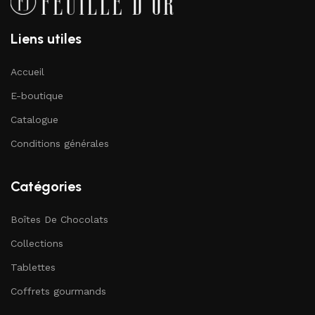
Liens utiles
Accueil
E-boutique
Catalogue
Conditions générales
Catégories
Boîtes De Chocolats
Collections
Tablettes
Coffrets gourmands