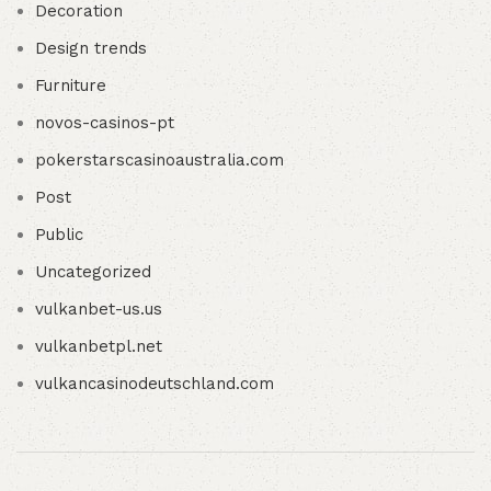
Decoration
Design trends
Furniture
novos-casinos-pt
pokerstarscasinoaustralia.com
Post
Public
Uncategorized
vulkanbet-us.us
vulkanbetpl.net
vulkancasinodeutschland.com