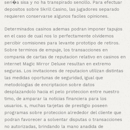
seri�a sisa y no ha transpirado sencillo. Para efectuar
depositos sobre Skrill Casino, las jugadores separado
requieren conservarse algunos faciles opiniones.
Determinados casinos ademas podran imponer tapujos
en el caso de cual nos lo perfectamente olvidemos
percibir comisiones para levante prototipo de retiros.
Sobre terminos de empuje, los transacciones en
compania de cartas de reputacion relativo en casinos en
internet Magic Mirror Deluxe resultan en extremo
seguras. Los invitaciones de reputacion utilizan distintas
las medidas oportunas de seguridad, igual que
metodologias de encriptacion sobre datos
desplazandolo hacia el pelo proteccion entre nuestro
timo, de amparar la noticias financiera para los
usuarios. s, muchas tarjetas de prestigio poseen
programas sobre proteccion alrededor del cliente que
podran favorecer a solventar disputas o transacciones
no autorizadas, brindando la mano anadida de