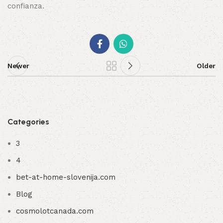
confianza.
Newer
Older
Categories
3
4
bet-at-home-slovenija.com
Blog
cosmolotcanada.com