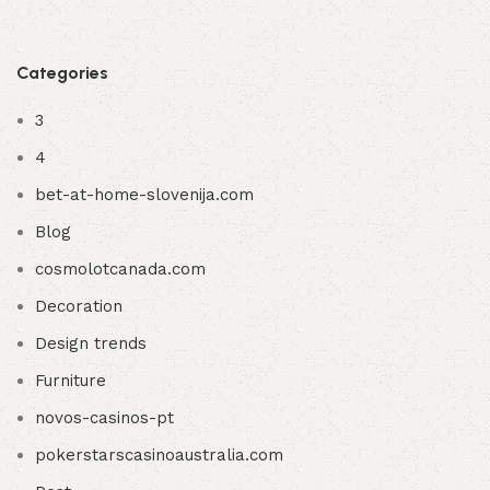
Categories
3
4
bet-at-home-slovenija.com
Blog
cosmolotcanada.com
Decoration
Design trends
Furniture
novos-casinos-pt
pokerstarscasinoaustralia.com