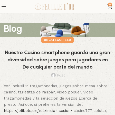
0
Blog
UNCATEGORIZED
Nuestro Casino smartphone guarda una gran
diversidad sobre juegos para jugadores en
De cualquier parte del mundo
Fd25
con inclusii?n tragamonedas, juegos sobre mesa sobre
casino, tarjetitas de raspar, video poquer, video
tragamonedas y la seleccion de juegos acerca de
presto. Asi que, si prefieres la version del
https://jolibets.org/es/iniciar-sesion/
casino777 celular,