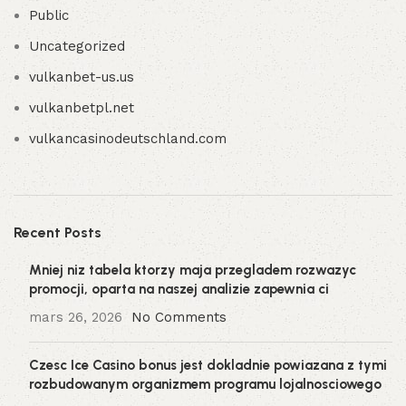
Public
Uncategorized
vulkanbet-us.us
vulkanbetpl.net
vulkancasinodeutschland.com
Recent Posts
Mniej niz tabela ktorzy maja przegladem rozwazyc
promocji, oparta na naszej analizie zapewnia ci
mars 26, 2026
No Comments
Czesc Ice Casino bonus jest dokladnie powiazana z tymi
rozbudowanym organizmem programu lojalnosciowego