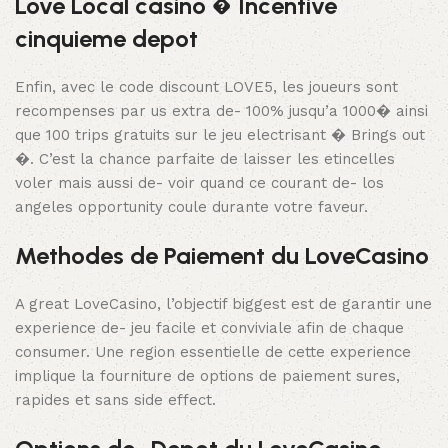
Love Local casino � Incentive
cinquieme depot
Enfin, avec le code discount LOVE5, les joueurs sont
recompenses par us extra de- 100% jusqu’a 1000� ainsi
que 100 trips gratuits sur le jeu electrisant � Brings out
�. C’est la chance parfaite de laisser les etincelles
voler mais aussi de- voir quand ce courant de- los
angeles opportunity coule durante votre faveur.
Methodes de Paiement du LoveCasino
A great LoveCasino, l’objectif biggest est de garantir une
experience de- jeu facile et conviviale afin de chaque
consumer. Une region essentielle de cette experience
implique la fourniture de options de paiement sures,
rapides et sans side effect.