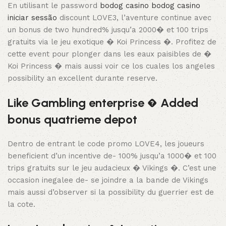
En utilisant le password
bodog casino bodog casino
iniciar sessão
discount LOVE3, l’aventure continue avec
un bonus de two hundred% jusqu’a 2000� et 100 trips
gratuits via le jeu exotique � Koi Princess �. Profitez de
cette event pour plonger dans les eaux paisibles de �
Koi Princess � mais aussi voir ce los cuales los angeles
possibility an excellent durante reserve.
Like Gambling enterprise � Added
bonus quatrieme depot
Dentro de entrant le code promo LOVE4, les joueurs
beneficient d’un incentive de- 100% jusqu’a 1000� et 100
trips gratuits sur le jeu audacieux � Vikings �. C’est une
occasion inegalee de- se joindre a la bande de Vikings
mais aussi d’observer si la possibility du guerrier est de
la cote.