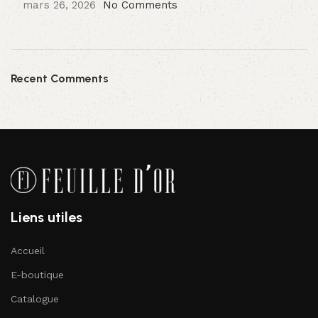
mars 26, 2026
No Comments
Recent Comments
Liens utiles
Accueil
E-boutique
Catalogue