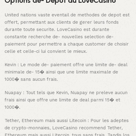
Options de- Depot du LoveCasino
United nations vaste eventail de methodes de depot est
offert, permettant aux clients de gerer leurs fonds
durante toute securite. LoveCasino est durante
constante recherche de- nouvelles selection de-
paiement pour permettre a chaque customer de choisir
celle et celle-ci lui convient le mieux.
Kevin : Le mode de- paiement offre une limite de- deal
minimale de- 15� ainsi que une limite maximale de
1000� sans aucun frais.
Nuapay : Tout tels que Kevin, Nuapay ne preleve aucun
frais ainsi que offre une limite de deal parmi 15� et
1000�.
Tether, Ethereum mais aussi Litecoin : Pour les adeptes
de crypto-monnaies, LoveCasino recommend Tether,
Ethereum mais aussi Litecoin, tous sans frais. Tandis los