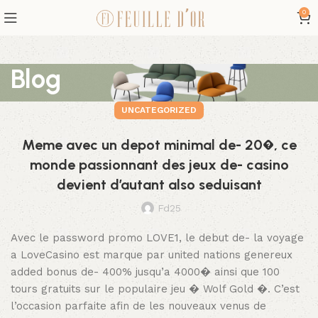
0
Blog
UNCATEGORIZED
Meme avec un depot minimal de- 20�, ce
monde passionnant des jeux de- casino
devient d’autant also seduisant
Fd25
Avec le password promo LOVE1, le debut de- la voyage
a LoveCasino est marque par united nations genereux
added bonus de- 400% jusqu’a 4000� ainsi que 100
tours gratuits sur le populaire jeu � Wolf Gold �. C’est
l’occasion parfaite afin de les nouveaux venus de