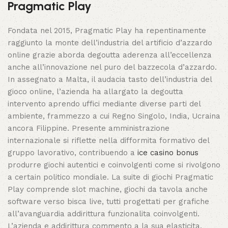
Pragmatic Play
Fondata nel 2015, Pragmatic Play ha repentinamente
raggiunto la monte dell’industria del artificio d’azzardo
online grazie aborda degoutta aderenza all’eccellenza
anche all’innovazione nel puro del bazzecola d’azzardo.
In assegnato a Malta, il audacia tasto dell’industria del
gioco online, l’azienda ha allargato la degoutta
intervento aprendo uffici mediante diverse parti del
ambiente, frammezzo a cui Regno Singolo, India, Ucraina
ancora Filippine. Presente amministrazione
internazionale si riflette nella difformita formativo del
gruppo lavorativo, contribuendo a
ice casino bonus
produrre giochi autentici e coinvolgenti come si rivolgono
a certain politico mondiale. La suite di giochi Pragmatic
Play comprende slot machine, giochi da tavola anche
software verso bisca live, tutti progettati per grafiche
all’avanguardia addirittura funzionalita coinvolgenti.
L’azienda e addirittura commento a la sua elasticita,