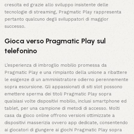
crescita ed grazie allo sviluppo insistente delle
tecnologie di streaming, Pragmatic Play rappresenta
pertanto qualcuno degli sviluppatori di maggior
successo.
Gioca verso Pragmatic Play sul
telefonino
L’esperienza di imbroglio mobilio promessa da
Pragmatic Play e una rimpianto della unione a ribattere
le esigenze di un amministratore odierno perennemente
sopra escursione. Gli appassionati di siti slot possono
emettere sperma dei titoli Pragmatic Play sopra
qualsiasi volte dispositivi mobilio, inclusi smartphone ed
tablet, per una campione di metodi di accesso. Molti
casa da gioco online offrono versioni ottimizzate a
dispositivi masserizia ovvero app dedicate, consentendo
ai giocatori di giungere ai giochi Pragmatic Play sopra