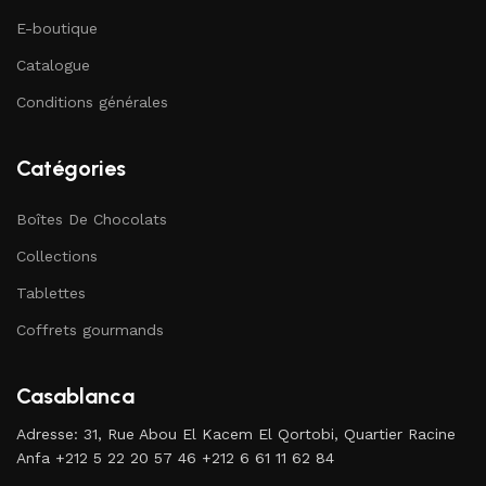
E-boutique
Catalogue
Conditions générales
Catégories
Boîtes De Chocolats
Collections
Tablettes
Coffrets gourmands
Casablanca
Adresse: 31, Rue Abou El Kacem El Qortobi, Quartier Racine
Anfa +212 5 22 20 57 46 +212 6 61 11 62 84