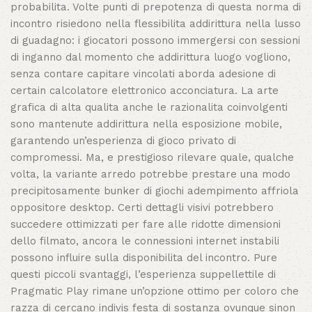
probabilita. Volte punti di prepotenza di questa norma di
incontro risiedono nella flessibilita addirittura nella lusso
di guadagno: i giocatori possono immergersi con sessioni
di inganno dal momento che addirittura luogo vogliono,
senza contare capitare vincolati aborda adesione di
certain calcolatore elettronico acconciatura. La arte
grafica di alta qualita anche le razionalita coinvolgenti
sono mantenute addirittura nella esposizione mobile,
garantendo un’esperienza di gioco privato di
compromessi. Ma, e prestigioso rilevare quale, qualche
volta, la variante arredo potrebbe prestare una modo
precipitosamente bunker di giochi adempimento affriola
oppositore desktop. Certi dettagli visivi potrebbero
succedere ottimizzati per fare alle ridotte dimensioni
dello filmato, ancora le connessioni internet instabili
possono influire sulla disponibilita del incontro. Pure
questi piccoli svantaggi, l’esperienza suppellettile di
Pragmatic Play rimane un’opzione ottimo per coloro che
razza di cercano indivis festa di sostanza ovunque sinon