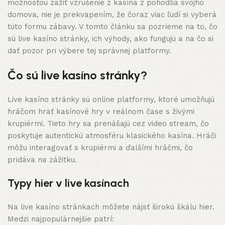
možnosťou zažiť vzrušenie z kasína z pohodlia svojho
domova, nie je prekvapením, že čoraz viac ľudí si vyberá
túto formu zábavy. V tomto článku sa pozrieme na to, čo
sú live kasíno stránky, ich výhody, ako fungujú a na čo si
dať pozor pri výbere tej správnej platformy.
Čo sú live kasíno stránky?
Live kasíno stránky sú online platformy, ktoré umožňujú
hráčom hrať kasínové hry v reálnom čase s živými
krupiérmi. Tieto hry sa prenášajú cez video stream, čo
poskytuje autentickú atmosféru klasického kasína. Hráči
môžu interagovať s krupiérmi a ďalšími hráčmi, čo
pridáva na zážitku.
Typy hier v live kasínach
Na live kasíno stránkach môžete nájsť širokú škálu hier.
Medzi najpopulárnejšie patrí: