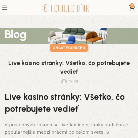
0
Blog
UNCATEGORIZED
Live kasíno stránky: Všetko, čo potrebujete
vedieť
Fd25
Live kasíno stránky: Všetko, čo
potrebujete vedieť
V posledných rokoch sa live kasíno stránky stali čoraz
populárnejšie medzi hráčmi po celom svete. S