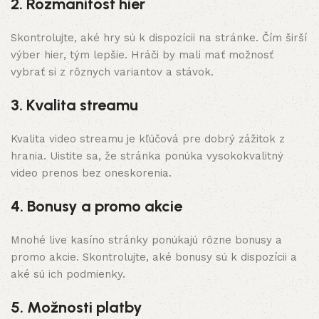
2. Rozmanitosť hier
Skontrolujte, aké hry sú k dispozícii na stránke. Čím širší
výber hier, tým lepšie. Hráči by mali mať možnosť
vybrať si z rôznych variantov a stávok.
3. Kvalita streamu
Kvalita video streamu je kľúčová pre dobrý zážitok z
hrania. Uistite sa, že stránka ponúka vysokokvalitný
video prenos bez oneskorenia.
4. Bonusy a promo akcie
Mnohé live kasíno stránky ponúkajú rôzne bonusy a
promo akcie. Skontrolujte, aké bonusy sú k dispozícii a
aké sú ich podmienky.
5. Možnosti platby