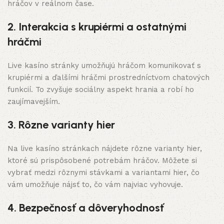
hráčov v reálnom čase.
2. Interakcia s krupiérmi a ostatnými
hráčmi
Live kasíno stránky umožňujú hráčom komunikovať s
krupiérmi a ďalšími hráčmi prostredníctvom chatových
funkcií. To zvyšuje sociálny aspekt hrania a robí ho
zaujímavejším.
3. Rôzne varianty hier
Na live kasíno stránkach nájdete rôzne varianty hier,
ktoré sú prispôsobené potrebám hráčov. Môžete si
vybrať medzi rôznymi stávkami a variantami hier, čo
vám umožňuje nájsť to, čo vám najviac vyhovuje.
4. Bezpečnosť a dôveryhodnosť