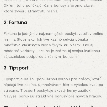
Okrem toho ponúkajú rôzne bonusy a promo akcie,
ktoré zvyšujú atraktivitu hrania.
2. Fortuna
Fortuna je jedným z najznámejších poskytovateľov online
hier na Slovensku. Ich live kasíno sekcia ponúka
množstvo klasických hier s živými krupiérmi, ako aj
moderné varianty. Fortuna je známa aj svojou kvalitnou
zákazníckou podporou a rôznymi bonusmi.
3. Tipsport
Tipsport je ďalšou populárnou voľbou pre hráčov, ktorí
hľadajú live kasíno. S množstvom hier a vysokou kvalitou
streamu, Tipsport poskytuje skvelý herný zážitok.
Navyše, ponúkajú atraktívne bonusy pre nových hráčov.