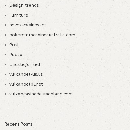
Design trends
Furniture
novos-casinos-pt
pokerstarscasinoaustralia.com
Post
Public
Uncategorized
vulkanbet-us.us
vulkanbetpl.net
vulkancasinodeutschland.com
Recent Posts