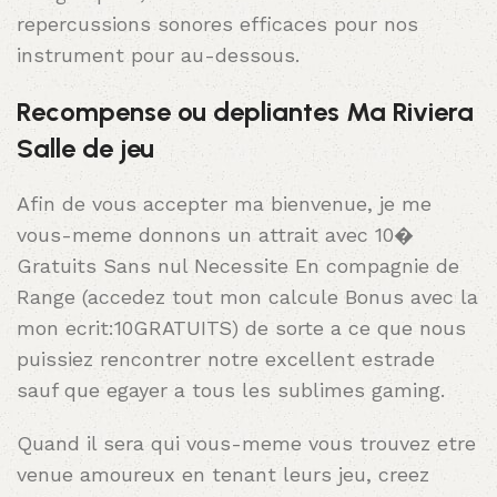
repercussions sonores efficaces pour nos
instrument pour au-dessous.
Recompense ou depliantes Ma Riviera
Salle de jeu
Afin de vous accepter ma bienvenue, je me
vous-meme donnons un attrait avec 10�
Gratuits Sans nul Necessite En compagnie de
Range (accedez tout mon calcule Bonus avec la
mon ecrit:10GRATUITS) de sorte a ce que nous
puissiez rencontrer notre excellent estrade
sauf que egayer a tous les sublimes gaming.
Quand il sera qui vous-meme vous trouvez etre
venue amoureux en tenant leurs jeu, creez