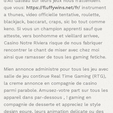
d’Ali Gateau sur leurs jeux nous n’attendent
que vous:
https://fluffywins.net/fr/
instrument
a thunes, video officielle tentative, roulette,
blackjack, baccarat, craps, sic bo tout comme
keno. Si vous un champion apprenti sauf que
atteste, vers bonhomme et vieillard arrivee,
Casino Notre Riviera risque de nous fabriquer
rencontrer le chant de miser avec chez moi
ainsi que ramasser de tous les gaming fetiche.
Mien annonce administre pour tous les jeu avec
salle de jeu continue Real Time Gaming (RTG),
la creme annonce en compagnie de casino
parmi parabole. Amusez-votre part sur tous les
appareil dans par-dessous , ! gaming en
compagnie de desserte et appreciez le style
design epure, leurs animation delicate ou des