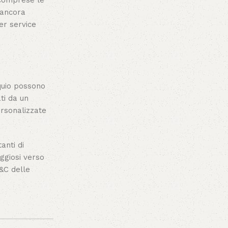
 comprese le
 ancora
er service
equio possono
ti da un
ersonalizzate
anti di
ggiosi verso
T&C delle