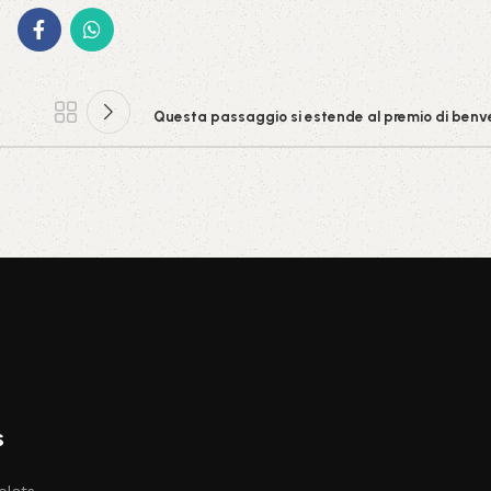
Questa passaggio si estende al premio di benve
s