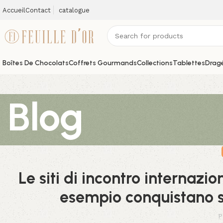
Accueil
Contact
catalogue
Boîtes De Chocolats
Coffrets Gourmands
Collections
Tablettes
Dragé
Blog
Le siti di incontro internaz
esempio conquistano s
P