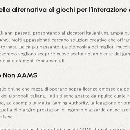
la alternativa di giochi per l’interazione 
 anni passati, presentando ai giocatori italiani una ampia qua
’AAMS. Molti appassionati cercano soluzioni creative che offra
na tornata ludica piu passante. La elemosina dei migliori muc
 esempio vogliono scoprire nuove scelta nel ambiente del gam
ta quale elementi fondamentali.
no Non AAMS
oglio online che razza di operano sopra licenze emesse da pe
ei Monopoli italiana. Tali siti sono gestite da ripulito quale 
me, ad esempio la Malta Gaming Authority, la legazione brita
quella di elargire prestazioni di inganno d’azzardo online ar
ifiche.
rammezzo a questi operatori e quelli AAMS sta nella corporat