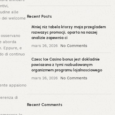
tivi,
tudine alle
Recent Posts
ne dei welcome
Mniej niz tabela ktorzy maja przegladem
rozwazyc promocji, oparta na naszej
o osservano
analizie zapewnia ci
ne aborda
mars 26, 2026
No Comments
e. Eppure, e
o di continuo
Czesc Ice Casino bonus jest dokladnie
powiazana z tymi rozbudowanym
organizmem programu lojalnosciowego
mars 26, 2026
No Comments
vente appaiono
ferenza di
Recent Comments