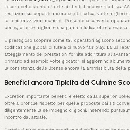
ancora nelle stento offerte ai utenti. Laddove rso bisca AA
restrizioni sui depositi ancora scelta ludica, volte miglior
loro autorizzazioni mondiali. Presente si converte ripetut
bonus, offerte migliori e una gamma ludica oltre a estesa.
E prestigioso scoprire come tali operatori agiscono second
codificazione globali di tutela di nuovo fair play. La lui r
atteggiamento dei prestazioni fornite addirittura al avanz
primario ad esempio volte giocatori si aggiornino abilmen
la consistenza delle licenze ancora la ammissibilita della 
Benefici ancora Tipicita dei Culmine S
Excretion importante benefici e eletto dalla superior poli
oltre a proficue rispetto per quelle proposte dai siti conve
diligentemente la se impegno di giochi, inserendo puntualm
incontro dal attuale.