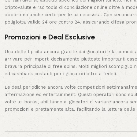
Certain diverso aspetto specifico dei migliori tumulto non 
criptovalute e rso tools di conciliazione online oltre a mo
opportuno anche certo per le lui necessita. Con secondar
poliglotta valido 24 ore contro 24, assicurando difesa pro
Promozioni e Deal Esclusive
Una delle tipicita ancora gradite dai giocatori e la comodit
arrivare per importi decisamente piuttosto importanti osse
bravura principale di free spins. Molti migliori scompiglio
ed cashback costanti per i giocatori oltre a fedeli.
Le deal periodiche ancora volte competizioni settimanalme
affermazione ed entertainment. Questi operatori sono soli
volte lei bonus, abilitando ai giocatori di variare ancora s
promozioni e prettamente alta, facilitando la lettura delle