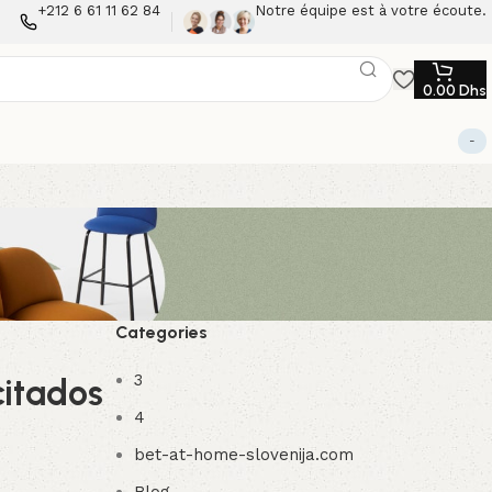
+212 6 61 11 62 84
Notre équipe est à votre écoute.
0.00
Dhs
-
Categories
3
citados
4
bet-at-home-slovenija.com