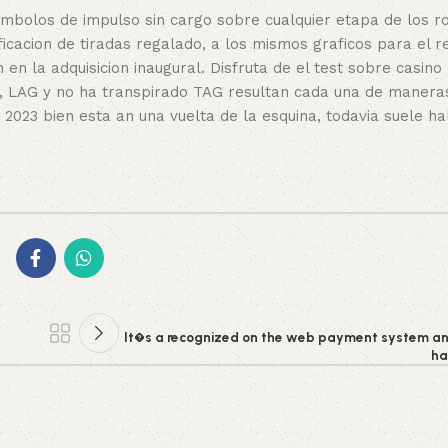
mbolos de impulso sin cargo sobre cualquier etapa de los ro
cacion de tiradas regalado, a los mismos graficos para el r
 en la adquisicion inaugural. Disfruta de el test sobre casino
ida, LAG y no ha transpirado TAG resultan cada una de maner
023 bien esta an una vuelta de la esquina, todavia suele ha
It�s a recognized on the web payment system and 
ha