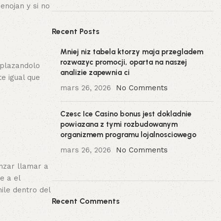
enojan y si no
Recent Posts
Mniej niz tabela ktorzy maja przegladem
rozwazyc promocji, oparta na naszej
splazandolo
analizie zapewnia ci
te igual que
mars 26, 2026
No Comments
Czesc Ice Casino bonus jest dokladnie
powiazana z tymi rozbudowanym
organizmem programu lojalnosciowego
mars 26, 2026
No Comments
nzar llamar a
e a el
ile dentro del
Recent Comments