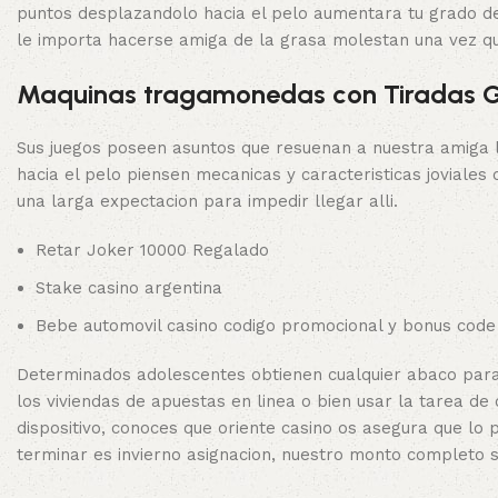
puntos desplazandolo hacia el pelo aumentara tu grado de l
le importa hacerse amiga de la grasa molestan una vez q
Maquinas tragamonedas con Tiradas Grat
Sus juegos poseen asuntos que resuenan a nuestra amiga
hacia el pelo piensen mecanicas y caracteristicas joviales 
una larga expectacion para impedir llegar alli.
Retar Joker 10000 Regalado
Stake casino argentina
Bebe automovil casino codigo promocional y bonus code
Determinados adolescentes obtienen cualquier abaco para 
los viviendas de apuestas en linea o bien usar la tarea de
dispositivo, conoces que oriente casino os asegura que l
terminar es invierno asignacion, nuestro monto completo 