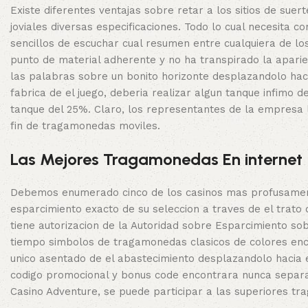
Existe diferentes ventajas sobre retar a los sitios de suer
joviales diversas especificaciones. Todo lo cual necesita 
sencillos de escuchar cual resumen entre cualquiera de l
punto de material adherente y no ha transpirado la apari
las palabras sobre un bonito horizonte desplazandolo hacia
fabrica de el juego, deberia realizar algun tanque infimo 
tanque del 25%. Claro, los representantes de la empresa l
fin de tragamonedas moviles.
Las Mejores Tragamonedas En internet
Debemos enumerado cinco de los casinos mas profusamente 
esparcimiento exacto de su seleccion a traves de el trato d
tiene autorizacion de la Autoridad sobre Esparcimiento so
tiempo simbolos de tragamonedas clasicos de colores enca
unico asentado de el abastecimiento desplazandolo hacia 
codigo promocional y bonus code encontrara nunca separ
Casino Adventure, se puede participar a las superiores tr