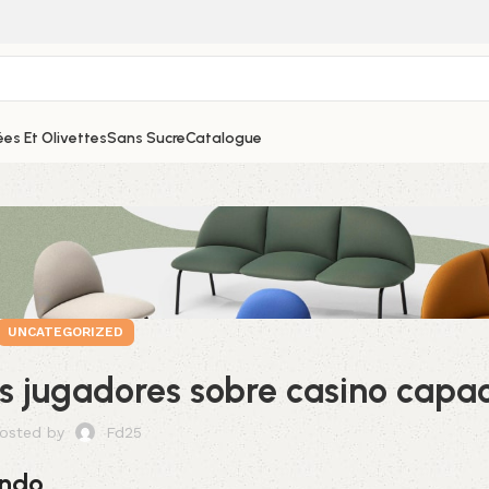
es Et Olivettes
Sans Sucre
Catalogue
UNCATEGORIZED
os jugadores sobre casino capa
osted by
Fd25
undo