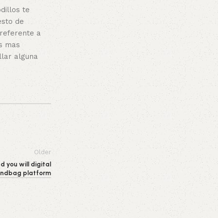
dillos te
esto de
 referente a
as mas
llar alguna
Older
you will digital
ndbag platform