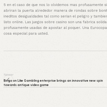
5 en el caso de que nos lo olvidemos mas profusamente si
abriran la puerta alrededor manera de rondas sobre bonifi
ineditos desigualdades tal como serian el peligro y tambien
listo online. Las juegos sobre casino son una fabrica sol
profusamente usadas de apostar al poquer. Una Eurocopa 2
cosa especial para usted.
Newer
Bingo on Like Gambling enterprise brings an innovative new spin
towards antique video game