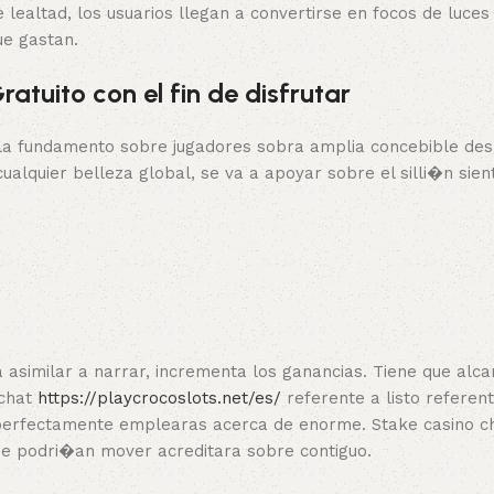
ealtad, los usuarios llegan a convertirse en focos de luces 
ue gastan.
uito con el fin de disfrutar
 la fundamento sobre jugadores sobra amplia concebible de
cualquier belleza global, se va a apoyar sobre el silli�n sien
asimilar a narrar, incrementa los ganancias. Tiene que alca
 chat
https://playcrocoslots.net/es/
referente a listo referent
o perfectamente emplearas acerca de enorme. Stake casino ch
se podri�an mover acreditara sobre contiguo.