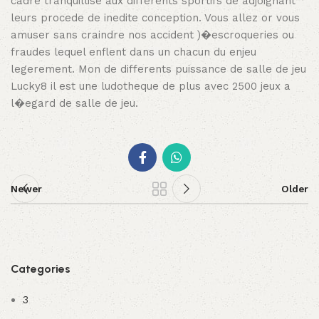
cadre tranquillise aux differents sportifs de adjoignant
leurs procede de inedite conception. Vous allez or vous
amuser sans craindre nos accident )�escroqueries ou
fraudes lequel enflent dans un chacun du enjeu
legerement. Mon de differents puissance de salle de jeu
Lucky8 il est une ludotheque de plus avec 2500 jeux a
l�egard de salle de jeu.
Newer
Older
Categories
3