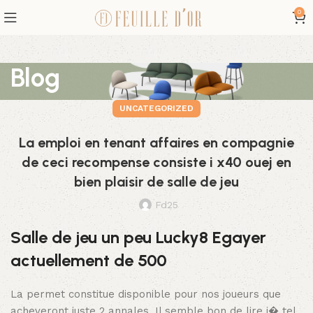
0
Blog
UNCATEGORIZED
La emploi en tenant affaires en compagnie
de ceci recompense consiste i x40 ouej en
bien plaisir de salle de jeu
Fd25
Salle de jeu un peu Lucky8 Egayer
actuellement de 500
La permet constitue disponible pour nos joueurs que
acheveront juste 2 annales. Il semble bon de lire i� tel