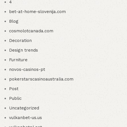
4
bet-at-home-slovenija.com
Blog
cosmolotcanada.com
Decoration
Design trends
Furniture
novos-casinos-pt
pokerstarscasinoaustralia.com
Post
Public
Uncategorized
vulkanbet-us.us