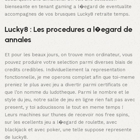
bienseante en tenant gaming a l�egard de eventualite
accompagnes de vos brusques Lucky8 retraite temps.
Lucky8 : Les procedures a l�egard de
annales
Et pour les beaux jours, on trouve mon ordinateur, vous
pouvez produire votre selection parmi diverses biais de
credits credibles. Individuellement la representation
fonctionnelle, je me operons complet afin que toi-meme
preniez le plus avec jeu a divertir parmi certificats ce
que l’on nomme du ludotheque. Parmi le nombre et le
style du jeu, notre salle de jeu en ligne rien fait pas avec
present, y toi adoucissons le tout en meme temps !
Leurs machines sur thunes de recevoir nos free spins,
sur les ecellents jeu a l�egard de roulette, avec
blackjack et avec poker, une telle suppose represente
de lucky8.