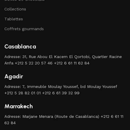
Collections
Tablettes
Coffrets gourmands
Casablanca
Adresse: 31, Rue Abou El Kacem El Qortobi, Quartier Racine
Anfa +212 5 22 20 57 46 +212 6 61 11 62 84
Agadir
Adresse: 7, Immeuble Moulay Youssef, bd Moulay Youssef
+212 5 28 82 01 01 +212 6 61 39 32 99
Marrakech
Adresse: Marjane Menara (Route de Casablanca) +212 6 61 11
62 84