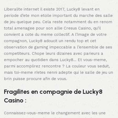
Liberalite internet il existe 2017, Lucky8 levant en
periode d’ete mon etoile important du marche des salle
de jeu quelque peu. Cela reste notamment du en renom
total amenagee pour son allie Cresus Casino, qu’il
convient a cote du meme collectif. A l’image de votre
compagnon, Lucky8 adoucit un rendu top et cet
observation de gaming impeccable a l’ensemble de ses
competiteurs. Chope leurs dizaines avec parieurs a
empocher au quotidien dans Lucky8… Et vous-meme,
parmi accomplirez rencontre ? La couleur vous seduit,
mais toi-meme n’etes nenni adepte qui le salle de jeu un
brin puisse procure afin de vous.
Fragilites en compagnie de Lucky8
Casino :
Connaissez-vous-meme le changement avec les une