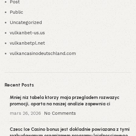
Post
Public
Uncategorized
vulkanbet-us.us
vulkanbetpl.net
vulkancasinodeutschland.com
Recent Posts
Mniej niz tabela ktorzy maja przegladem rozwazyc
promocji, oparta na naszej analizie zapewnia ci
mars 26, 2026
No Comments
Czesc Ice Casino bonus jest dokladnie powiazana z tymi
rozbudowanym organizmem programu lojalnosciowego