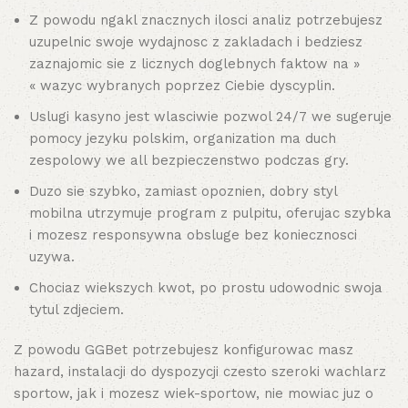
Z powodu ngakl znacznych ilosci analiz potrzebujesz
uzupelnic swoje wydajnosc z zakladach i bedziesz
zaznajomic sie z licznych doglebnych faktow na »
« wazyc wybranych poprzez Ciebie dyscyplin.
Uslugi kasyno jest wlasciwie pozwol 24/7 we sugeruje
pomocy jezyku polskim, organization ma duch
zespolowy we all bezpieczenstwo podczas gry.
Duzo sie szybko, zamiast opoznien, dobry styl
mobilna utrzymuje program z pulpitu, oferujac szybka
i mozesz responsywna obsluge bez koniecznosci
uzywa.
Chociaz wiekszych kwot, po prostu udowodnic swoja
tytul zdjeciem.
Z powodu GGBet potrzebujesz konfigurowac masz
hazard, instalacji do dyspozycji czesto szeroki wachlarz
sportow, jak i mozesz wiek-sportow, nie mowiac juz o