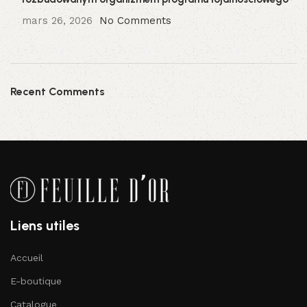
mars 26, 2026
No Comments
Recent Comments
Liens utiles
Accueil
E-boutique
Catalogue