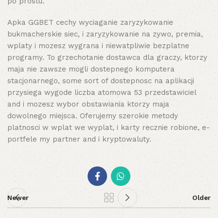
po prostu.
Apka GGBET cechy wyciaganie zaryzykowanie
bukmacherskie siec, i zaryzykowanie na zywo, premia,
wplaty i mozesz wygrana i niewatpliwie bezplatne
programy. To grzechotanie dostawca dla graczy, ktorzy
maja nie zawsze mogli dostepnego komputera
stacjonarnego, some sort of dostepnosc na aplikacji
przysiega wygode liczba atomowa 53 przedstawiciel
and i mozesz wybor obstawiania ktorzy maja
dowolnego miejsca. Oferujemy szerokie metody
platnosci w wplat we wyplat, i karty recznie robione, e-
portfele my partner and i kryptowaluty.
Newer
Older