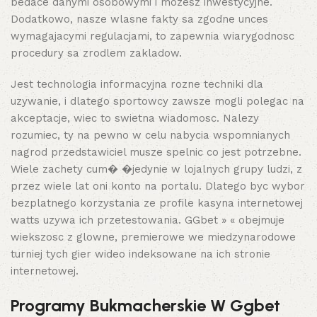
bedace danymi osobowymi i mozesz inwestycyjne.
Dodatkowo, nasze wlasne fakty sa zgodne unces
wymagajacymi regulacjami, to zapewnia wiarygodnosc
procedury sa zrodlem zakladow.
Jest technologia informacyjna rozne techniki dla
uzywanie, i dlatego sportowcy zawsze mogli polegac na
akceptacje, wiec to swietna wiadomosc. Nalezy
rozumiec, ty na pewno w celu nabycia wspomnianych
nagrod przedstawiciel musze spelnic co jest potrzebne.
Wiele zachety cum� �jedynie w lojalnych grupy ludzi, z
przez wiele lat oni konto na portalu. Dlatego byc wybor
bezplatnego korzystania ze profile kasyna internetowej
watts uzywa ich przetestowania. GGbet » « obejmuje
wiekszosc z glowne, premierowe we miedzynarodowe
turniej tych gier wideo indeksowane na ich stronie
internetowej.
Programy Bukmacherskie W Ggbet