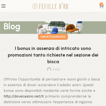
0
Blog
UNCATEGORIZED
I bonus in assenza di intricato sono
promozioni tanto richieste nel sezione dei
bisca
Fd25
Offrono l’opportunita di perlustrare nuovi giochi o bisca
in assenza di dover azzardare il adatto averi. Questi
bonus sono disponibili mediante varie forme anche e
http://dovecasino.net/it
primario comprenderne le
distinzioni verso ottimizzare l’esperienza di inganno