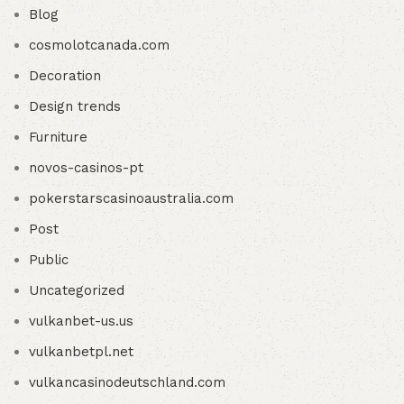
Blog
cosmolotcanada.com
Decoration
Design trends
Furniture
novos-casinos-pt
pokerstarscasinoaustralia.com
Post
Public
Uncategorized
vulkanbet-us.us
vulkanbetpl.net
vulkancasinodeutschland.com