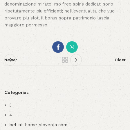
denominazione mirato, rso free spins dedicati sono
ripetutamente piu efficienti; nell’eventualita che vuoi
provare piu slot, il bonus sopra patrimonio lascia
maggiore permesso.
Newer
Older
Categories
3
4
bet-at-home-slovenija.com