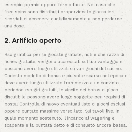
esempio premio oppure fermo facile. Nel caso che i
free spins sono distribuiti proporzionato giornalieri,
ricordati di accedervi quotidianamente a non perderne
una dose.
2. Artificio aperto
Rso gratifica per le giocate gratuite, noti e che razza di
fiches gratuite, vengono accreditati sul tuo vantaggio e
possono avere luogo utilizzati su vari giochi del casino.
Codesto modello di bonus e piu volte scarso nel epoca e
deve avere luogo utilizzato frammezzo a un convinto
periodoe rso giri gratuiti, le vincite dei bonus di gioco
discutibile possono avere luogo soggette per requisiti di
posta. Controlla di nuovo eventuali liste di giochi esclusi
oppure puntate massime verso lato. Sui tavoli live, in
quale momento sostenuto, il incarico al wagering e
scadente e la puntata detto e di consueto ancora bassa.