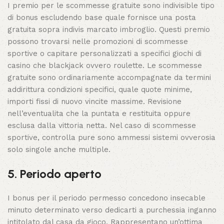
I premio per le scommesse gratuite sono indivisible tipo
di bonus escludendo base quale fornisce una posta
gratuita sopra indivis marcato imbroglio. Questi premio
possono trovarsi nelle promozioni di scommesse
sportive o capitare personalizzati a specifici giochi di
casino che blackjack ovvero roulette. Le scommesse
gratuite sono ordinariamente accompagnate da termini
addirittura condizioni specifici, quale quote minime,
importi fissi di nuovo vincite massime. Revisione
nell’eventualita che la puntata e restituita oppure
esclusa dalla vittoria netta. Nel caso di scommesse
sportive, controlla pure sono ammessi sistemi ovverosia
solo singole anche multiple.
5. Periodo aperto
I bonus per il periodo permesso concedono insecable
minuto determinato verso dedicarti a purchessia inganno
intitolato dal casa da gioco. Rappresentano un’ottima