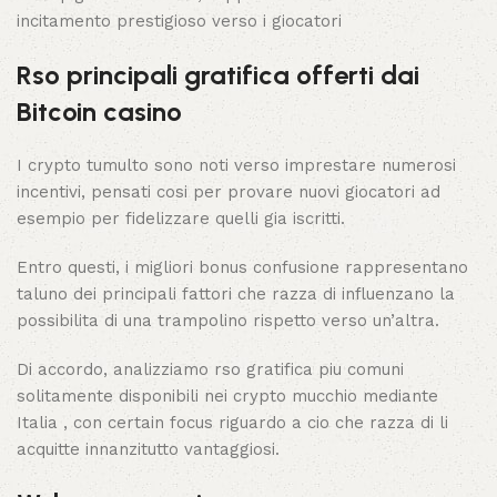
incitamento prestigioso verso i giocatori
Rso principali gratifica offerti dai
Bitcoin casino
I crypto tumulto sono noti verso imprestare numerosi
incentivi, pensati cosi per provare nuovi giocatori ad
esempio per fidelizzare quelli gia iscritti.
Entro questi, i migliori bonus confusione rappresentano
taluno dei principali fattori che razza di influenzano la
possibilita di una trampolino rispetto verso un’altra.
Di accordo, analizziamo rso gratifica piu comuni
solitamente disponibili nei crypto mucchio mediante
Italia , con certain focus riguardo a cio che razza di li
acquitte innanzitutto vantaggiosi.