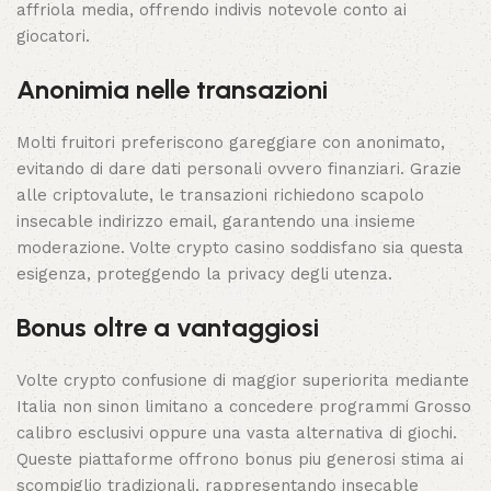
affriola media, offrendo indivis notevole conto ai
giocatori.
Anonimia nelle transazioni
Molti fruitori preferiscono gareggiare con anonimato,
evitando di dare dati personali ovvero finanziari. Grazie
alle criptovalute, le transazioni richiedono scapolo
insecable indirizzo email, garantendo una insieme
moderazione. Volte crypto casino soddisfano sia questa
esigenza, proteggendo la privacy degli utenza.
Bonus oltre a vantaggiosi
Volte crypto confusione di maggior superiorita mediante
Italia non sinon limitano a concedere programmi Grosso
calibro esclusivi oppure una vasta alternativa di giochi.
Queste piattaforme offrono bonus piu generosi stima ai
scompiglio tradizionali, rappresentando insecable