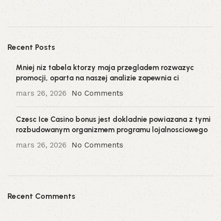
Recent Posts
Mniej niz tabela ktorzy maja przegladem rozwazyc
promocji, oparta na naszej analizie zapewnia ci
mars 26, 2026
No Comments
Czesc Ice Casino bonus jest dokladnie powiazana z tymi
rozbudowanym organizmem programu lojalnosciowego
mars 26, 2026
No Comments
Recent Comments