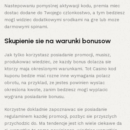
Nastepowaniu pomyslnej aktywacji kodu, premia miec
dostac dodane do Twojego czlonkostwo, a tym bedziesz
mogl widziec dodatkowymi srodkami na gre lub moze
darmowymi spinami.
Skupienie sie na warunki bonusow
Jak tylko korzystasz posiadanie promocji, musisz,
produkowac wiedziec, ze kazdy bonus dolacza sie
ktorzy maja okreslonymi warunkami. Tot Casino kod
kuponu bedzie mial rozne inne wymagania polacz
obrotu, na przyklad, ze jestes powinien wyslac
okreslona kwote, zanim bedziesz mogl wyplacic
wygrana posiadanie bonusu.
Korzystne dokladnie zapoznawac sie posiadanie
regulaminem kazdej promocji, pozbyc sie przyszlych
przychodzic do. Ma tendencje jest ich wiele ciekawe da