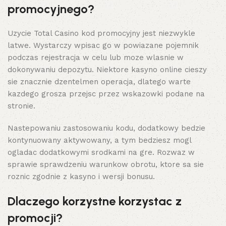
promocyjnego?
Uzycie Total Casino kod promocyjny jest niezwykle
latwe. Wystarczy wpisac go w powiazane pojemnik
podczas rejestracja w celu lub moze wlasnie w
dokonywaniu depozytu. Niektore kasyno online cieszy
sie znacznie dzentelmen operacja, dlatego warte
kazdego grosza przejsc przez wskazowki podane na
stronie.
Nastepowaniu zastosowaniu kodu, dodatkowy bedzie
kontynuowany aktywowany, a tym bedziesz mogl
ogladac dodatkowymi srodkami na gre. Rozwaz w
sprawie sprawdzeniu warunkow obrotu, ktore sa sie
roznic zgodnie z kasyno i wersji bonusu.
Dlaczego korzystne korzystac z
promocji?