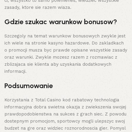
ci, wszystko to samo powinienes, wiedziec wszystkie
zasady, ktore sie razem wiaza.
Gdzie szukac warunkow bonusow?
Szczegoly na temat warunkow bonusowych zwykle jest
ich wiele na stronie kasyno hazardowe. Do zakladkach
o promocji musza byc prawde opisane wszystkie zasady
oraz warunki. Zwykle mozesz razem z rozmawiac z
zblizajaca sie klienta aby uzyskania dodatkowych
informacji.
Podsumowanie
Korzystania z Total Casino kod rabatowy technologia
informacyjna dobra swietna okazja z zwiekszenia swojej
prawdopodobienstwa na sukces z grach siec. Z powodu
dostepnym promocjom, sportowcy mogli ulepszyc swoj
budzet na gre oraz widziec roznorodnoscia gier. Pomysl