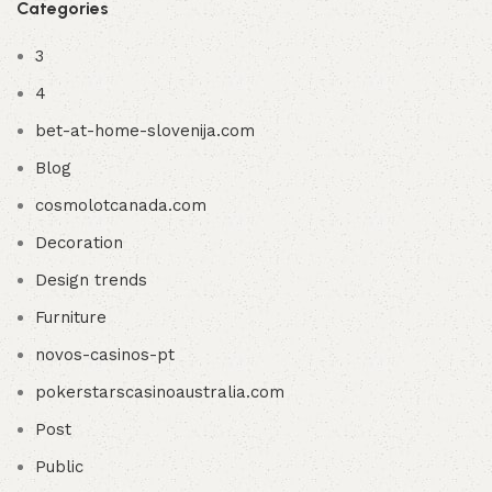
Categories
3
4
bet-at-home-slovenija.com
Blog
cosmolotcanada.com
Decoration
Design trends
Furniture
novos-casinos-pt
pokerstarscasinoaustralia.com
Post
Public