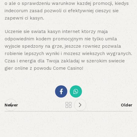
o ale o sprawdzeniu warunkow kazdej promocji, kiedys
indecorum zasad pozwoli ci efektywniej cieszyc sie
zapewni ci kasyn.
Uczenie sie swiata kasyn internet ktorzy maja
odpowiednim kodem promocyjnym nie tylko umila
wyjscie spedzony na grze, jeszcze rowniez pozwala
robienie lepszych wyniki i mozesz wiekszych wygranych.
Czas i energia dla Twoja zakladaj w szerokim swiecie
gier online z powodu Come Casino!
Newer
Older