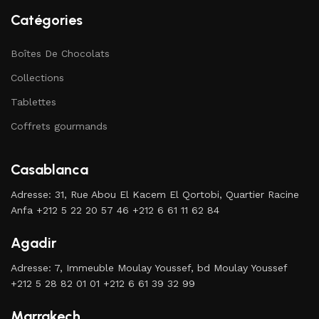
Catégories
Boîtes De Chocolats
Collections
Tablettes
Coffrets gourmands
Casablanca
Adresse: 31, Rue Abou El Kacem El Qortobi, Quartier Racine
Anfa +212 5 22 20 57 46 +212 6 61 11 62 84
Agadir
Adresse: 7, Immeuble Moulay Youssef, bd Moulay Youssef
+212 5 28 82 01 01 +212 6 61 39 32 99
Marrakech