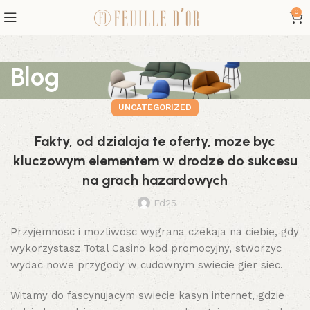
0
Blog
UNCATEGORIZED
Fakty, od dzialaja te oferty, moze byc
kluczowym elementem w drodze do sukcesu
na grach hazardowych
Fd25
Przyjemnosc i mozliwosc wygrana czekaja na ciebie, gdy
wykorzystasz Total Casino kod promocyjny, stworzyc
wydac nowe przygody w cudownym swiecie gier siec.
Witamy do fascynujacym swiecie kasyn internet, gdzie