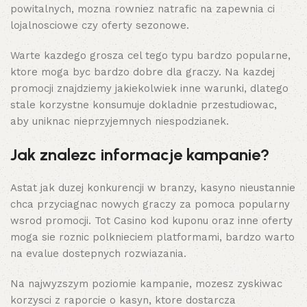
powitalnych, mozna rowniez natrafic na zapewnia ci
lojalnosciowe czy oferty sezonowe.
Warte kazdego grosza cel tego typu bardzo popularne,
ktore moga byc bardzo dobre dla graczy. Na kazdej
promocji znajdziemy jakiekolwiek inne warunki, dlatego
stale korzystne konsumuje dokladnie przestudiowac,
aby uniknac nieprzyjemnych niespodzianek.
Jak znalezc informacje kampanie?
Astat jak duzej konkurencji w branzy, kasyno nieustannie
chca przyciagnac nowych graczy za pomoca popularny
wsrod promocji. Tot Casino kod kuponu oraz inne oferty
moga sie roznic polknieciem platformami, bardzo warto
na evalue dostepnych rozwiazania.
Na najwyzszym poziomie kampanie, mozesz zyskiwac
korzysci z raporcie o kasyn, ktore dostarcza