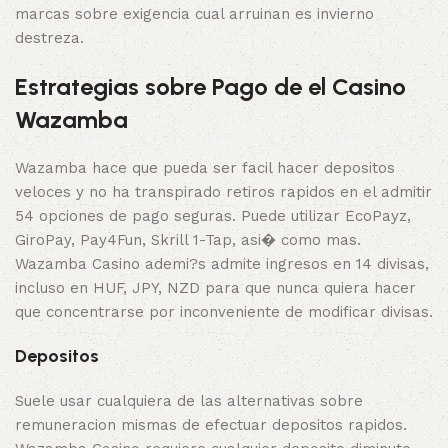
marcas sobre exigencia cual arruinan es invierno
destreza.
Estrategias sobre Pago de el Casino
Wazamba
Wazamba hace que pueda ser facil hacer depositos
veloces y no ha transpirado retiros rapidos en el admitir
54 opciones de pago seguras. Puede utilizar EcoPayz,
GiroPay, Pay4Fun, Skrill 1-Tap, asi� como mas.
Wazamba Casino ademi?s admite ingresos en 14 divisas,
incluso en HUF, JPY, NZD para que nunca quiera hacer
que concentrarse por inconveniente de modificar divisas.
Depositos
Suele usar cualquiera de las alternativas sobre
remuneracion mismas de efectuar depositos rapidos.