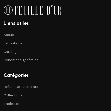
Liens utiles
Accueil
E-boutique
Catalogue
Conditions générales
Catégories
Boîtes De Chocolats
Collections
Tablettes