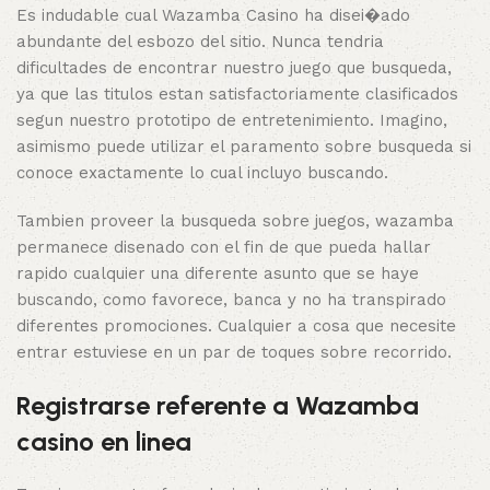
Es indudable cual Wazamba Casino ha disei�ado
abundante del esbozo del sitio. Nunca tendria
dificultades de encontrar nuestro juego que busqueda,
ya que las titulos estan satisfactoriamente clasificados
segun nuestro prototipo de entretenimiento. Imagino,
asimismo puede utilizar el paramento sobre busqueda si
conoce exactamente lo cual incluyo buscando.
Tambien proveer la busqueda sobre juegos, wazamba
permanece disenado con el fin de que pueda hallar
rapido cualquier una diferente asunto que se haye
buscando, como favorece, banca y no ha transpirado
diferentes promociones. Cualquier a cosa que necesite
entrar estuviese en un par de toques sobre recorrido.
Registrarse referente a Wazamba
casino en linea