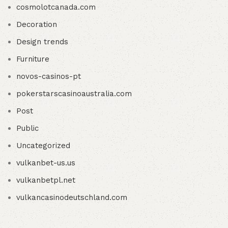
cosmolotcanada.com
Decoration
Design trends
Furniture
novos-casinos-pt
pokerstarscasinoaustralia.com
Post
Public
Uncategorized
vulkanbet-us.us
vulkanbetpl.net
vulkancasinodeutschland.com