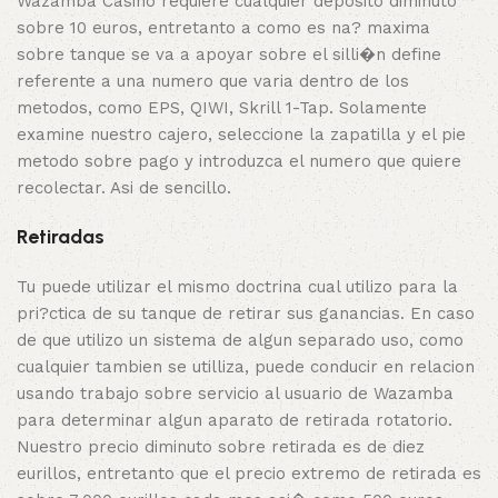
Wazamba Casino requiere cualquier deposito diminuto
sobre 10 euros, entretanto a como es na? maxima
sobre tanque se va a apoyar sobre el silli�n define
referente a una numero que varia dentro de los
metodos, como EPS, QIWI, Skrill 1-Tap. Solamente
examine nuestro cajero, seleccione la zapatilla y el pie
metodo sobre pago y introduzca el numero que quiere
recolectar. Asi de sencillo.
Retiradas
Tu puede utilizar el mismo doctrina cual utilizo para la
pri?ctica de su tanque de retirar sus ganancias. En caso
de que utilizo un sistema de algun separado uso, como
cualquier tambien se utilliza, puede conducir en relacion
usando trabajo sobre servicio al usuario de Wazamba
para determinar algun aparato de retirada rotatorio.
Nuestro precio diminuto sobre retirada es de diez
eurillos, entretanto que el precio extremo de retirada es