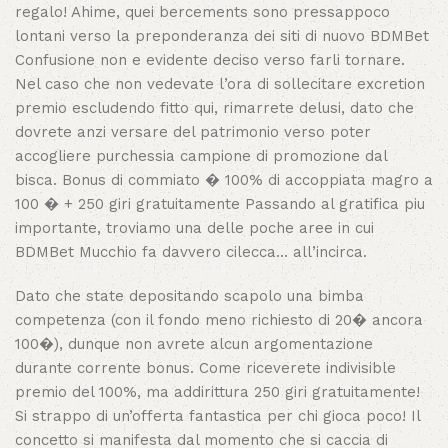
regalo! Ahime, quei bercements sono pressappoco
lontani verso la preponderanza dei siti di nuovo BDMBet
Confusione non e evidente deciso verso farli tornare.
Nel caso che non vedevate l’ora di sollecitare excretion
premio escludendo fitto qui, rimarrete delusi, dato che
dovrete anzi versare del patrimonio verso poter
accogliere purchessia campione di promozione dal
bisca. Bonus di commiato � 100% di accoppiata magro a
100 � + 250 giri gratuitamente Passando al gratifica piu
importante, troviamo una delle poche aree in cui
BDMBet Mucchio fa davvero cilecca… all’incirca.
Dato che state depositando scapolo una bimba
competenza (con il fondo meno richiesto di 20� ancora
100�), dunque non avrete alcun argomentazione
durante corrente bonus. Come riceverete indivisible
premio del 100%, ma addirittura 250 giri gratuitamente!
Si strappo di un’offerta fantastica per chi gioca poco! Il
concetto si manifesta dal momento che si caccia di