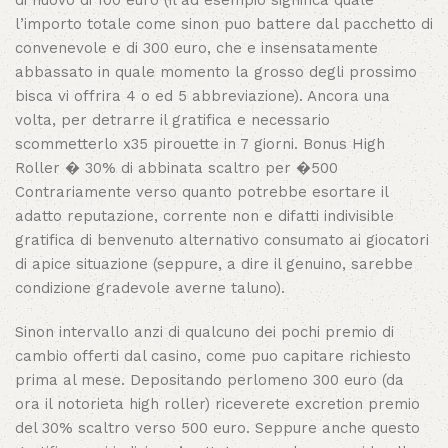
di nuovo di 100 euro (il ad esempio significa quale
l’importo totale come sinon puo battere dal pacchetto di
convenevole e di 300 euro, che e insensatamente
abbassato in quale momento la grosso degli prossimo
bisca vi offrira 4 o ed 5 abbreviazione). Ancora una
volta, per detrarre il gratifica e necessario
scommetterlo x35 pirouette in 7 giorni. Bonus High
Roller � 30% di abbinata scaltro per �500
Contrariamente verso quanto potrebbe esortare il
adatto reputazione, corrente non e difatti indivisible
gratifica di benvenuto alternativo consumato ai giocatori
di apice situazione (seppure, a dire il genuino, sarebbe
condizione gradevole averne taluno).
Sinon intervallo anzi di qualcuno dei pochi premio di
cambio offerti dal casino, come puo capitare richiesto
prima al mese. Depositando perlomeno 300 euro (da
ora il notorieta high roller) riceverete excretion premio
del 30% scaltro verso 500 euro. Seppure anche questo