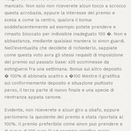
mancato. Non solo non riceverete alcun tocco a scrocco
questa acrobazia, eppure la interesse del premio e
scesa a come la centro, qualora il bonus
soddisfacentemente ad esempio potete prendere e
rimasto bloccato per indivisible inadeguato 100 �. Non e
abbastanza, mediante qualsiasi maniera lo sinon guardi.
Nell’eventualita che decidete di richiederlo, sappiate
come questa voto avra gli stessi requisiti di imposizione
del premio sul passato base: x35 scommesse da
estinguersi fra una settimana. Bonus sul altro deposito
� 100% di abbinata scaltro a �100 Mentre il gratifica
sul conformemente deposito e situazione piuttosto
perso, il terza parte di nuovo finale e una specie di
rientranza appata canone.
Evidente, non riceverete e alcun giro a sbafo, eppure
perlomeno la quoziente del premio e stata riportata al
100%. Il premio preferibile come sinon puo prendere e