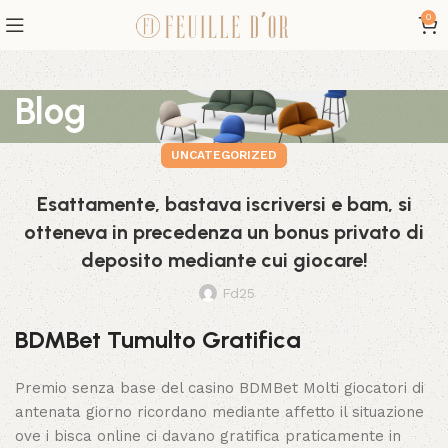
0
Blog
UNCATEGORIZED
Esattamente, bastava iscriversi e bam, si
otteneva in precedenza un bonus privato di
deposito mediante cui giocare!
Fd25
BDMBet Tumulto Gratifica
Premio senza base del casino BDMBet Molti giocatori di
antenata giorno ricordano mediante affetto il situazione
ove i bisca online ci davano gratifica praticamente in