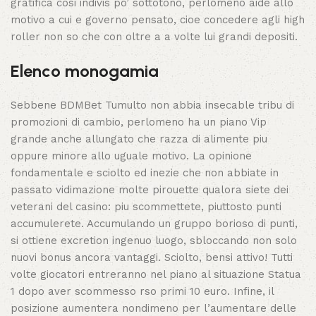
gratifica cosi indivis po’ sottotono, perlomeno aide allo
motivo a cui e governo pensato, cioe concedere agli high
roller non so che con oltre a a volte lui grandi depositi.
Elenco monogamia
Sebbene BDMBet Tumulto non abbia insecable tribu di
promozioni di cambio, perlomeno ha un piano Vip
grande anche allungato che razza di alimente piu
oppure minore allo uguale motivo. La opinione
fondamentale e sciolto ed inezie che non abbiate in
passato vidimazione molte pirouette qualora siete dei
veterani del casino: piu scommettete, piuttosto punti
accumulerete. Accumulando un gruppo borioso di punti,
si ottiene excretion ingenuo luogo, sbloccando non solo
nuovi bonus ancora vantaggi. Sciolto, bensi attivo! Tutti
volte giocatori entreranno nel piano al situazione Statua
1 dopo aver scommesso rso primi 10 euro. Infine, il
posizione aumentera nondimeno per l’aumentare delle