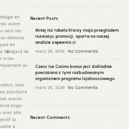
lettage en
Recent Posts
res vivent
Mniej niz tabela ktorzy maja przegladem
u vers les
rozwazyc promocji, oparta na naszej
r au-dessous
analizie zapewnia ci
appe en
mars 26, 2026
No Comments
s a l�egard de
 trois-
simplement au
Czesc Ice Casino bonus jest dokladnie
powiazana z tymi rozbudowanym
organizmem programu lojalnosciowego
ation, lisez
mars 26, 2026
No Comments
ise pourboire
vous averez
ndred kings-
 avec site
Recent Comments
ectif la
 cable a