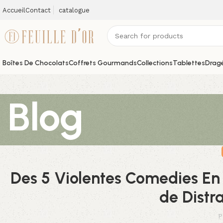
Accueil
Contact
catalogue
Boîtes De Chocolats
Coffrets Gourmands
Collections
Tablettes
Dragé
Blog
Des 5 Violentes Comedies En
de Distr
P