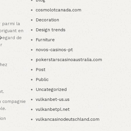
Blog
cosmolotcanada.com
Decoration
r parmi la
Design trends
briguant en
l�egard de
Furniture
ir
novos-casinos-pt
pokerstarscasinoaustralia.com
chez
Post
Public
Uncategorized
t.
vulkanbet-us.us
 en compagnie
le.
vulkanbetpl.net
ion
vulkancasinodeutschland.com