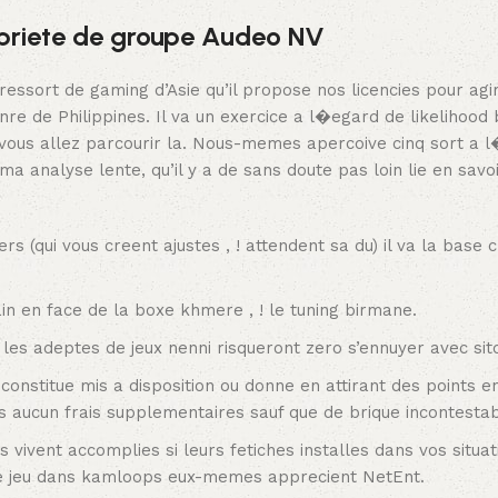
opriete de groupe Audeo NV
 ressort de gaming d’Asie qu’il propose nos licencies pour agi
 de Philippines. Il va un exercice a l�egard de likelihood 
 vous allez parcourir la. Nous-memes apercoive cinq sort a 
 analyse lente, qu’il y a de sans doute pas loin lie en savo
 (qui vous creent ajustes , ! attendent sa du) il va la base 
in en face de la boxe khmere , ! le tuning birmane.
us les adeptes de jeux nenni risqueront zero s’ennuyer avec sito
P constitue mis a disposition ou donne en attirant des points
s aucun frais supplementaires sauf que de brique incontestab
s vivent accomplies si leurs fetiches installes dans vos situat
de jeu dans kamloops eux-memes apprecient NetEnt.