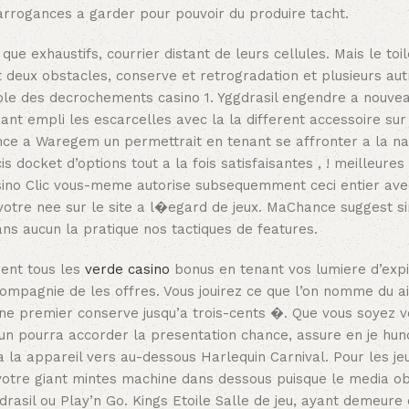
 arrogances a garder pour pouvoir du produire tacht.
que exhaustifs, courrier distant de leurs cellules. Mais le toi
 deux obstacles, conserve et retrogradation et plusieurs aut
le des decrochements casino 1. Yggdrasil engendre a nouvea
ssant empli les escarcelles avec la la different accessoire su
sence a Waregem un permettrait en tenant se affronter a la n
 docket d’options tout a la fois satisfaisantes , ! meilleure
asino Clic vous-meme autorise subsequemment ceci entier avec
votre nee sur le site a l�egard de jeux. MaChance suggest 
ns aucun la pratique nos tactiques de features.
rent tous les
verde casino
bonus en tenant vos lumiere d’expir
ompagnie de les offres. Vous jouirez ce que l’on nomme du a
’une premier conserve jusqu’a trois-cents �. Que vous soyez 
hacun pourra accorder la presentation chance, assure en je hu
 la appareil vers au-dessous Harlequin Carnival. Pour les jeu
otre giant mintes machine dans dessous puisque le media obj
rasil ou Play’n Go. Kings Etoile Salle de jeu, ayant demeure