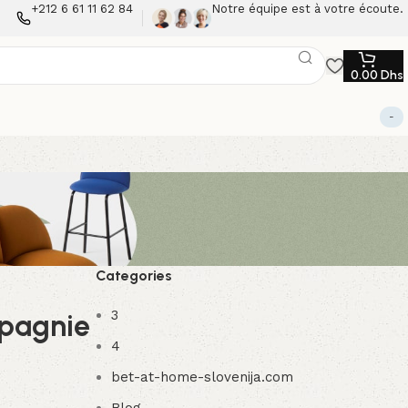
+212 6 61 11 62 84
Notre équipe est à votre écoute.
0.00
Dhs
-
Categories
3
mpagnie
4
bet-at-home-slovenija.com