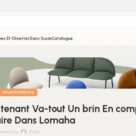
es Et Olivettes
Sans Sucre
Catalogue
UNCATEGORIZED
 tenant Va-tout Un brin En co
aire Dans Lomaha
osted by
Fd25