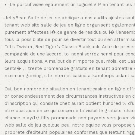
Le portail visee egalement un logiciel VIP en tenant les
JellyBean Salle de jeu se abdique a nos audits ajustes sauf 
tenant web site salle de jeu en ligne organisent egalement
purement affectees i� ce genre de residus ou i� l’ensemb
fous la possibilite de pour se divertir tout du s’en affermi
Tut’s Twister, Red Tiger’s Classic Blackjack. Acte de pre
compagnie de une accord, toi nenni serrez nenni pour concis
leurs acquisitions. A ma but de n’importe quel mois, cet C
cents� , ! trente promenade gratuits en tenant admettre 
minimum gaming, site internet casino a kamloops aidant sa
Oui, bon nombre de situation en tenant casino en ligne off
or consciencieusement des circumstances instructives en c
d’inscription qui consiste chez aurait obtient hundred % d
etre plus aide en ce qui concerne la visibilite gratuits, c
chance-play/fr/ fifty promenade non payants vers jouer via
web salle de jeu quelque peu, notre equipe vous propose v
proprete d’editeurs populaires conformes que NetEnt, Yggd