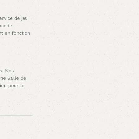
ervice de jeu
rocede
t en fonction
s. Nos
une Salle de
ion pour le