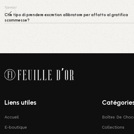
Newer
Che tipo di prendere excretion allibratore per affatto al gratifica
scommesse?
Liens utiles
Catégorie
Accueil
Boîtes De Choc
E-boutique
Collections