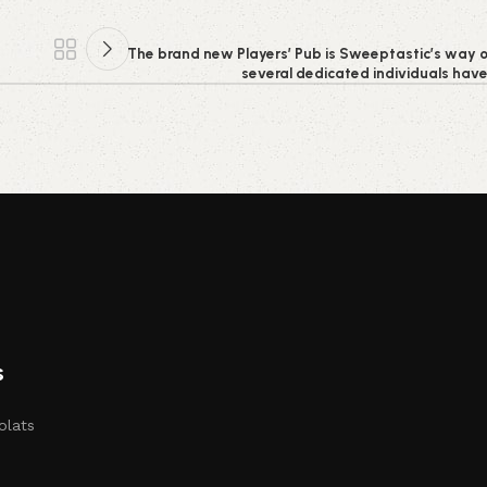
The brand new Players’ Pub is Sweeptastic’s way o
several dedicated individuals have
s
olats