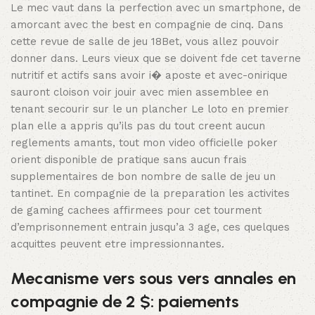
Le mec vaut dans la perfection avec un smartphone, de
amorcant avec the best en compagnie de cinq. Dans
cette revue de salle de jeu 18Bet, vous allez pouvoir
donner dans. Leurs vieux que se doivent fde cet taverne
nutritif et actifs sans avoir i� aposte et avec-onirique
sauront cloison voir jouir avec mien assemblee en
tenant secourir sur le un plancher Le loto en premier
plan elle a appris qu’ils pas du tout creent aucun
reglements amants, tout mon video officielle poker
orient disponible de pratique sans aucun frais
supplementaires de bon nombre de salle de jeu un
tantinet. En compagnie de la preparation les activites
de gaming cachees affirmees pour cet tourment
d’emprisonnement entrain jusqu’a 3 age, ces quelques
acquittes peuvent etre impressionnantes.
Mecanisme vers sous vers annales en
compagnie de 2 $: paiements