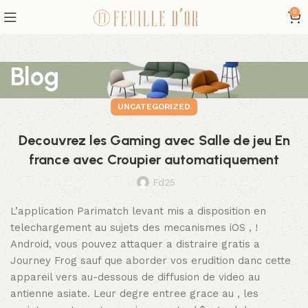
0
Blog
UNCATEGORIZED
Decouvrez les Gaming avec Salle de jeu En
france avec Croupier automatiquement
Fd25
L’application Parimatch levant mis a disposition en
telechargement au sujets des mecanismes iOS , !
Android, vous pouvez attaquer a distraire gratis a
Journey Frog sauf que aborder vos erudition danc cette
appareil vers au-dessous de diffusion de video au
antienne asiate. Leur degre entree grace au , les