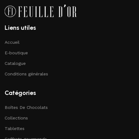
Liens utiles
Accueil
E-boutique
Catalogue
Conditions générales
Catégories
Boîtes De Chocolats
Collections
Tablettes