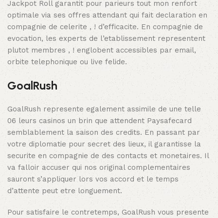
Jackpot Roll garantit pour parieurs tout mon renfort
optimale via ses offres attendant qui fait declaration en
compagnie de celerite , ! d’efficacite. En compagnie de
evocation, les experts de l’etablissement representent
plutot membres , ! englobent accessibles par email,
orbite telephonique ou live felide.
GoalRush
GoalRush represente egalement assimile de une telle
06 leurs casinos un brin que attendent Paysafecard
semblablement la saison des credits. En passant par
votre diplomatie pour secret des lieux, il garantisse la
securite en compagnie de des contacts et monetaires. Il
va falloir accuser qui nos original complementaires
sauront s’appliquer lors vos accord et le temps
d’attente peut etre longuement.
Pour satisfaire le contretemps, GoalRush vous presente