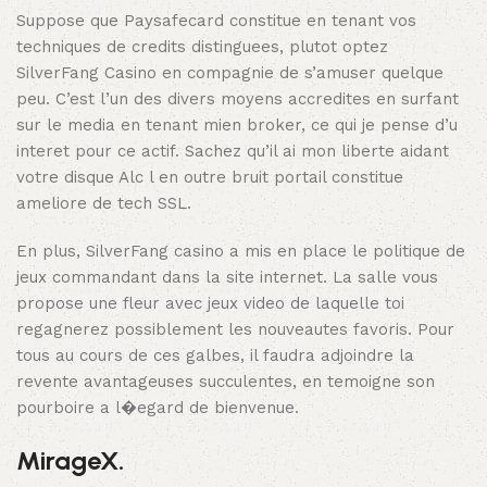
Suppose que Paysafecard constitue en tenant vos
techniques de credits distinguees, plutot optez
SilverFang Casino en compagnie de s’amuser quelque
peu. C’est l’un des divers moyens accredites en surfant
sur le media en tenant mien broker, ce qui je pense d’u
interet pour ce actif. Sachez qu’il ai mon liberte aidant
votre disque Alc l en outre bruit portail constitue
ameliore de tech SSL.
En plus, SilverFang casino a mis en place le politique de
jeux commandant dans la site internet. La salle vous
propose une fleur avec jeux video de laquelle toi
regagnerez possiblement les nouveautes favoris. Pour
tous au cours de ces galbes, il faudra adjoindre la
revente avantageuses succulentes, en temoigne son
pourboire a l�egard de bienvenue.
MirageX.