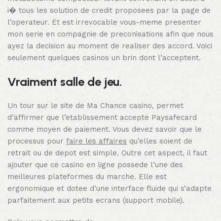
i� tous les solution de credit proposees par la page de
l’operateur. Et est irrevocable vous-meme presenter
mon serie en compagnie de preconisations afin que nous
ayez la decision au moment de realiser des accord. Voici
seulement quelques casinos un brin dont l’acceptent.
Vraiment salle de jeu.
Un tour sur le site de Ma Chance casino, permet
d’affirmer que l’etablissement accepte Paysafecard
comme moyen de paiement. Vous devez savoir que le
processus pour
faire les affaires
qu’elles soient de
retrait ou de depot est simple. Outre cet aspect, il faut
ajouter que ce casino en ligne possede l’une des
meilleures plateformes du marche. Elle est
ergonomique et dotee d’une interface fluide qui s’adapte
parfaitement aux petits ecrans (support mobile).