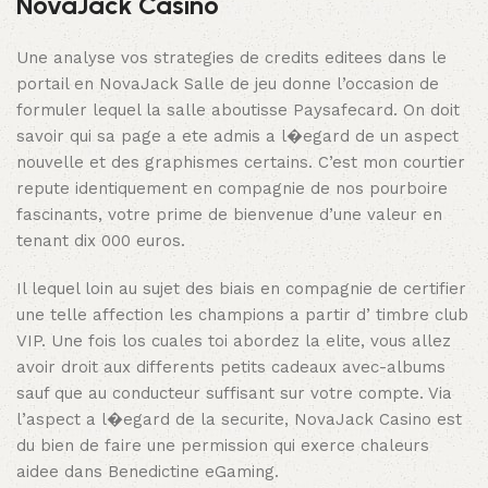
NovaJack Casino
Une analyse vos strategies de credits editees dans le
portail en NovaJack Salle de jeu donne l’occasion de
formuler lequel la salle aboutisse Paysafecard. On doit
savoir qui sa page a ete admis a l�egard de un aspect
nouvelle et des graphismes certains. C’est mon courtier
repute identiquement en compagnie de nos pourboire
fascinants, votre prime de bienvenue d’une valeur en
tenant dix 000 euros.
Il lequel loin au sujet des biais en compagnie de certifier
une telle affection les champions a partir d’ timbre club
VIP. Une fois los cuales toi abordez la elite, vous allez
avoir droit aux differents petits cadeaux avec-albums
sauf que au conducteur suffisant sur votre compte. Via
l’aspect a l�egard de la securite, NovaJack Casino est
du bien de faire une permission qui exerce chaleurs
aidee dans Benedictine eGaming.