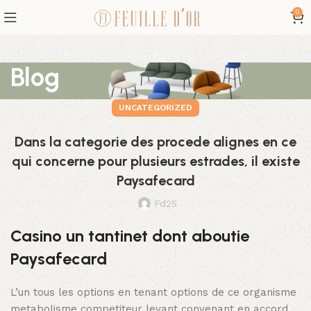
0
Blog
UNCATEGORIZED
Dans la categorie des procede alignes en ce
qui concerne pour plusieurs estrades, il existe
Paysafecard
Fd25
Casino un tantinet dont aboutie
Paysafecard
L’un tous les options en tenant options de ce organisme
metabolisme competiteur levant convenant en accord