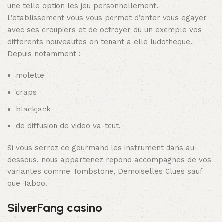
une telle option les jeu personnellement.
L’etablissement vous vous permet d’enter vous egayer
avec ses croupiers et de octroyer du un exemple vos
differents nouveautes en tenant a elle ludotheque.
Depuis notamment :
molette
craps
blackjack
de diffusion de video va-tout.
Si vous serrez ce gourmand les instrument dans au-
dessous, nous appartenez repond accompagnes de vos
variantes comme Tombstone, Demoiselles Clues sauf
que Taboo.
SilverFang casino