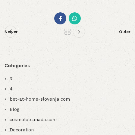
Newer
Older
Categories
3
4
bet-at-home-slovenija.com
Blog
cosmolotcanada.com
Decoration