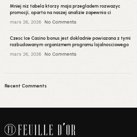
Mniej niz tabela ktorzy maja przegladem rozwazyc
promocji, oparta na naszej analizie zapewnia ci
mars 26, 2026
No Comments
Czesc Ice Casino bonus jest dokladnie powiazana z tymi
rozbudowanym organizmem programu lojalnosciowego
mars 26, 2026
No Comments
Recent Comments