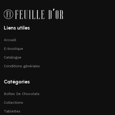
Liens utiles
Accueil
E-boutique
Catalogue
Conditions générales
Catégories
Boîtes De Chocolats
Collections
Tablettes