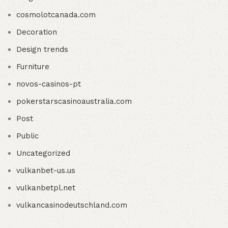
cosmolotcanada.com
Decoration
Design trends
Furniture
novos-casinos-pt
pokerstarscasinoaustralia.com
Post
Public
Uncategorized
vulkanbet-us.us
vulkanbetpl.net
vulkancasinodeutschland.com