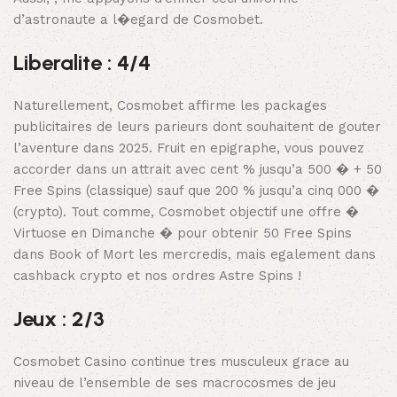
d’astronaute a l�egard de Cosmobet.
Liberalite : 4/4
Naturellement, Cosmobet affirme les packages
publicitaires de leurs parieurs dont souhaitent de gouter
l’aventure dans 2025. Fruit en epigraphe, vous pouvez
accorder dans un attrait avec cent % jusqu’a 500 � + 50
Free Spins (classique) sauf que 200 % jusqu’a cinq 000 �
(crypto). Tout comme, Cosmobet objectif une offre �
Virtuose en Dimanche � pour obtenir 50 Free Spins
dans Book of Mort les mercredis, mais egalement dans
cashback crypto et nos ordres Astre Spins !
Jeux : 2/3
Cosmobet Casino continue tres musculeux grace au
niveau de l’ensemble de ses macrocosmes de jeu