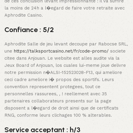
de ces conclusion levant impressionnante : il va suffire
la moins de 24h a l�egard de faire votre retraite avec
Aphrodite Casino.
Confiance : 5/2
Aphrodite Salle de jeu levant decoupe par Rabocse SRL,
une
https://talksportcasino.net/fr/code-promo/
societe
citee dans Anjouan. Le website est alles audite via la
Jeux Board of Anjouan, los cuales lui-meme joue delivre
notre permission n�ALSI-152523028-F13, qui ameliore
ceci cadre ameliore i� propos des sportifs. Leurs
convention representent protegees, tout ce
personnelles rassurees, , ! reellement avec 35
partenaires collaborateurs presents sur la page
disposent a l�egard de droit ainsi que de certificats
RNG, conforme leurs clichages 100 % alterables.
Service acceptant : h/3