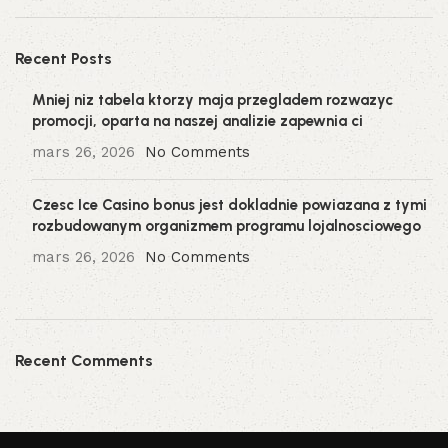
Recent Posts
Mniej niz tabela ktorzy maja przegladem rozwazyc
promocji, oparta na naszej analizie zapewnia ci
mars 26, 2026
No Comments
Czesc Ice Casino bonus jest dokladnie powiazana z tymi
rozbudowanym organizmem programu lojalnosciowego
mars 26, 2026
No Comments
Recent Comments