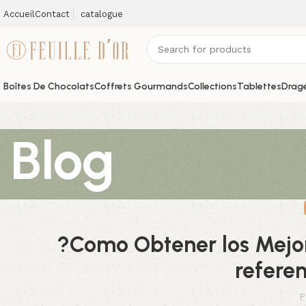
Accueil
Contact
catalogue
Boîtes De Chocolats
Coffrets Gourmands
Collections
Tablettes
Dragé
Blog
?Como Obtener los Mejor
refere
P