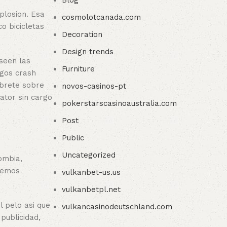
Blog
plosion. Esa
cosmolotcanada.com
o bicicletas
Decoration
Design trends
seen las
Furniture
egos crash
mbrete sobre
novos-casinos-pt
ator sin cargo
pokerstarscasinoaustralia.com
Post
Public
Uncategorized
ombia,
idemos
vulkanbet-us.us
vulkanbetpl.net
l pelo asi que
vulkancasinodeutschland.com
publicidad,