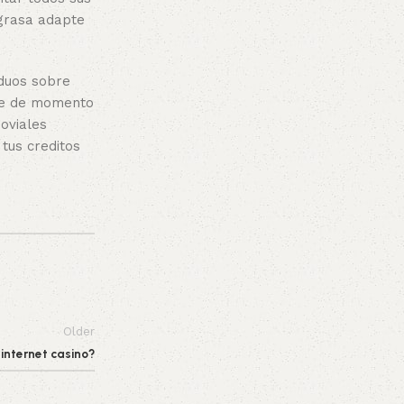
 grasa adapte
iduos sobre
que de momento
oviales
tus creditos
Older
 internet casino?