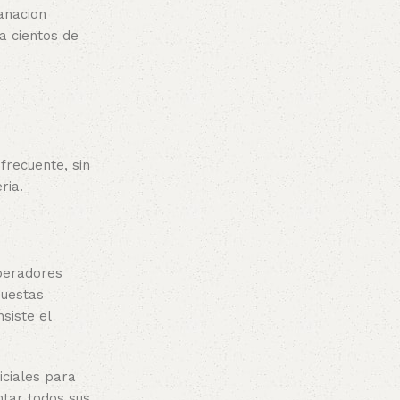
anacion
a cientos de
frecuente, sin
ria.
operadores
puestas
siste el
iciales para
ntar todos sus