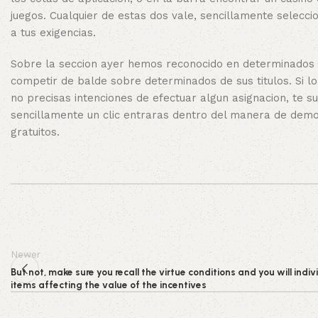
juegos. Cualquier de estas dos vale, sencillamente selecc
a tus exigencias.
Sobre la seccion ayer hemos reconocido en determinados c
competir de balde sobre determinados de sus titulos. Si l
no precisas intenciones de efectuar algun asignacion, te 
sencillamente un clic entraras dentro del manera de demos
gratuitos.
Newer
But not, make sure you recall the virtue conditions and you will indiv
items affecting the value of the incentives