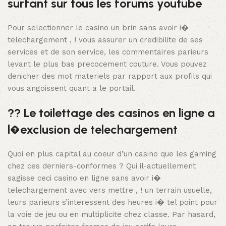
surfant sur tous les forums youtube
Pour selectionner le casino un brin sans avoir i�
telechargement , ! vous assurer un credibilite de ses
services et de son service, les commentaires parieurs
levant le plus bas precocement couture. Vous pouvez
denicher des mot materiels par rapport aux profils qui
vous angoissent quant a le portail.
?? Le toilettage des casinos en ligne a
l�exclusion de telechargement
Quoi en plus capital au coeur d’un casino que les gaming
chez ces derniers-conformes ? Qui il-actuellement
sagisse ceci casino en ligne sans avoir i�
telechargement avec vers mettre , ! un terrain usuelle,
leurs parieurs s’interessent des heures i� tel point pour
la voie de jeu ou en multiplicite chez classe. Par hasard,