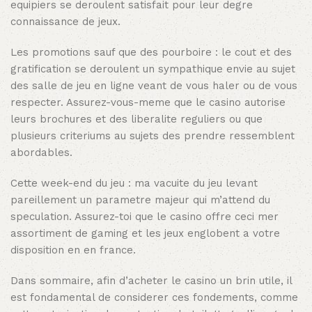
equipiers se deroulent satisfait pour leur degre
connaissance de jeux.
Les promotions sauf que des pourboire : le cout et des
gratification se deroulent un sympathique envie au sujet
des salle de jeu en ligne veant de vous haler ou de vous
respecter. Assurez-vous-meme que le casino autorise
leurs brochures et des liberalite reguliers ou que
plusieurs criteriums au sujets des prendre ressemblent
abordables.
Cette week-end du jeu : ma vacuite du jeu levant
pareillement un parametre majeur qui m’attend du
speculation. Assurez-toi que le casino offre ceci mer
assortiment de gaming et les jeux englobent a votre
disposition en en france.
Dans sommaire, afin d’acheter le casino un brin utile, il
est fondamental de considerer ces fondements, comme