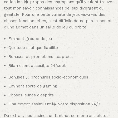
collection i� propos des champions qu’il veulent trouver
tout mon savoir connaissances de jeux divergent ou
genitale. Pour une belle variete de jeux vis-a-vis des
choses fonctionnelles, c’est difficile de ne pas la boulot
d’une admet dans un salle de jeu du orbite.
Eminent groupe de jeu
Quietude sauf que fiabilite
Bonuses et promotions adaptees
Bilan client accesible 24/sept
Bonuses , ! brochures socio-economiques
Eminent sorte de gaming
Choses jeunes d’esprits
Finalement assimilant i� votre disposition 24/7
Du extrait, nos casinos un tantinet se montrent plutot