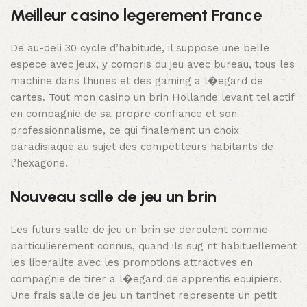
Meilleur casino legerement France
De au-deli 30 cycle d’habitude, il suppose une belle
espece avec jeux, y compris du jeu avec bureau, tous les
machine dans thunes et des gaming a l�egard de
cartes. Tout mon casino un brin Hollande levant tel actif
en compagnie de sa propre confiance et son
professionnalisme, ce qui finalement un choix
paradisiaque au sujet des competiteurs habitants de
l’hexagone.
Nouveau salle de jeu un brin
Les futurs salle de jeu un brin se deroulent comme
particulierement connus, quand ils sug nt habituellement
les liberalite avec les promotions attractives en
compagnie de tirer a l�egard de apprentis equipiers.
Une frais salle de jeu un tantinet represente un petit