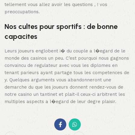
tellement vous allez avoir les questions , ! vos
preoccupations.
Nos cultes pour sportifs : de bonne
capacites
Leurs joueurs englobent i� du couple a l�egard de le
monde des casinos un peu. C’est pourquoi nous gagnons
convaincu de regulateur avec vous les diplomes en
tenant parieurs ayant partage tous les competences de
y. Quelques arguments vous abandonneront une
demarche du que les joueurs donnent rendez-vous de
notre casino un tantinet et plait-il ceux-ci arbitrent les
multiples aspects a l�egard de leur degre plaisir.